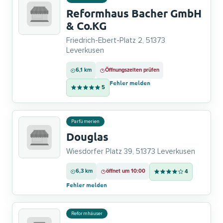
Reformhaus Bacher GmbH
& Co.KG
Friedrich-Ebert-Platz 2, 51373
Leverkusen
6,1 km
Öffnungszeiten prüfen
Fehler melden
5
Parfümerien
Douglas
Wiesdorfer Platz 39, 51373 Leverkusen
6,3 km
öffnet um 10:00
4
Fehler melden
Reformhäuser