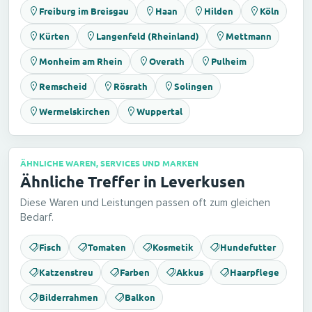
Freiburg im Breisgau
Haan
Hilden
Köln
Kürten
Langenfeld (Rheinland)
Mettmann
Monheim am Rhein
Overath
Pulheim
Remscheid
Rösrath
Solingen
Wermelskirchen
Wuppertal
ÄHNLICHE WAREN, SERVICES UND MARKEN
Ähnliche Treffer in Leverkusen
Diese Waren und Leistungen passen oft zum gleichen
Bedarf.
Fisch
Tomaten
Kosmetik
Hundefutter
Katzenstreu
Farben
Akkus
Haarpflege
Bilderrahmen
Balkon