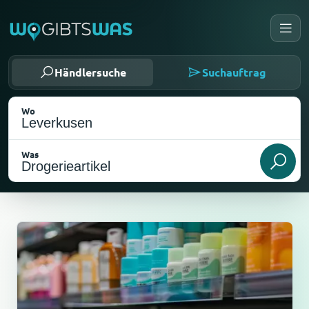
Händlersuche
Suchauftrag
Wo
Was
Als meinen Standort wählen