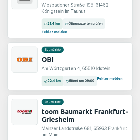
Wiesbadener Straße 195, 61462
Königstein im Taunus
21,4 km
Öffnungszeiten prüfen
Fehler melden
Baumärkte
OBI
Am Wörtzgarten 4, 65510 Idstein
Fehler melden
22,4 km
öffnet um 09:00
Baumärkte
toom Baumarkt Frankfurt-
Griesheim
Mainzer Landstraße 681, 65933 Frankfurt
am Main