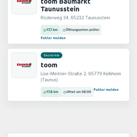
toom Baumarkt
Taunusstein
Röderweg 34, 65232 Taunusstein
17,7 km
Öffnungszeiten prüfen
Fehler melden
Baumärkte
toom
Lise-Meitner-Straße 2, 65779 Kelkheim
(Taunus)
Fehler melden
17,8 km
öffnet um 08:00