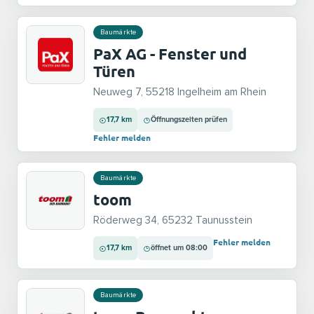
Baumärkte
PaX AG - Fenster und
Türen
Neuweg 7, 55218 Ingelheim am Rhein
17,7 km
Öffnungszeiten prüfen
Fehler melden
Baumärkte
toom
Röderweg 34, 65232 Taunusstein
Fehler melden
17,7 km
öffnet um 08:00
Baumärkte