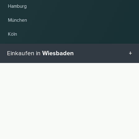
Hamburg
München
Köln
Frankfurt am Main
Wiesbaden
Einkaufen in
Hannover
Alle Kategorien in Wiesbaden
Land und Sprache ändern
Geschenketipps in Wiesbaden
© 2026, Wogibtswas / Locabee. Alle Markennamen und Warenzeichen sind
Eigentum der jeweiligen Inhaber. Alle Angaben ohne Gewähr. Stand 08.08.2026
07:47:35
Babyausstattung