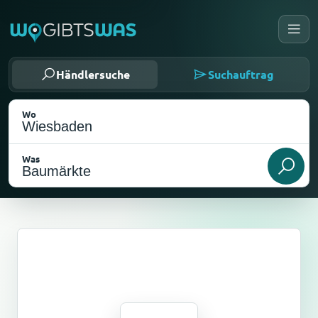
Händlersuche
Suchauftrag
Wo
Was
Als meinen Standort wählen