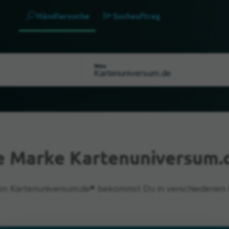
Händlersuche
Suchauftrag
Was
e Marke Kartenuniversum.
on Kartenuniversum.de® bekommst Du in verschiedenen 