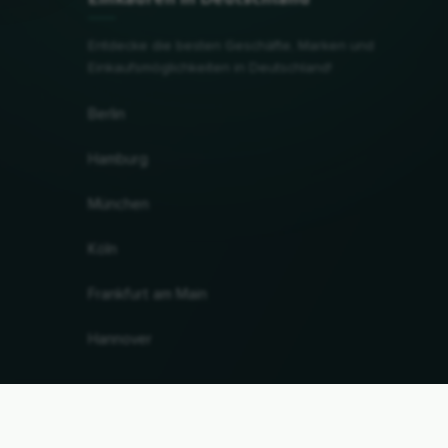
Entdecke die besten Geschäfte, Marken und
Einkaufsmöglichkeiten in Deutschland!
Berlin
Hamburg
München
Köln
Frankfurt am Main
Hannover