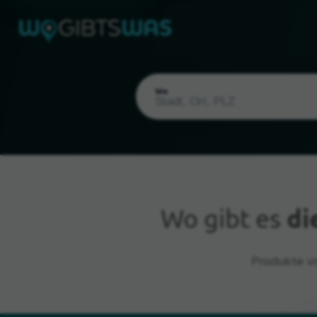
Wo
Wo gibt es
di
Aktueller Standort
Produkte v