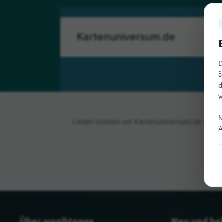
D
ä
d
w
M
Leider können wir Kartenuniversum.de gerad
A
Über wogibtswas
Neu und be