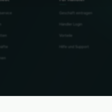
lservice
Geschäft eintragen
n
Händler Login
tten
Vorteile
häfte
Hilfe und Support
rien