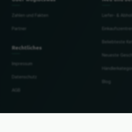
Zahlen und Fakten
Liefer- & Abho
Partner
Einkaufszentre
Beliebteste Ke
Rechtliches
Neueste Gesc
Impressum
Händlerkatego
Datenschutz
Blog
AGB
Land und Sprache ändern