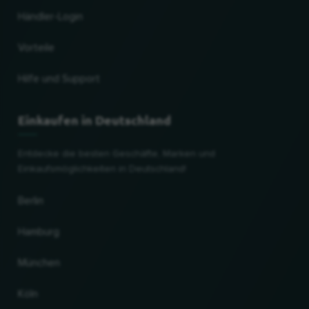
Händler-Login
Vorteile
Hilfe und Support
Einkaufen in Deutschland
Entdecke die besten Geschäfte, Marken und
Einkaufsmöglichkeiten in Deutschland!
Berlin
Hamburg
München
Köln