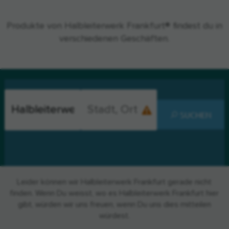
Produkte von Halbleiterwerk Frankfurt® findest du in
verschiedenen Geschäften.
SUCHEN
Leider können wir Halbleiterwerk Frankfurt gerade nicht
finden. Wenn Du weisst, wo es Halbleiterwerk Frankfurt hier
gibt, würden wir uns freuen, wenn Du uns dies mitteilen
würdest.