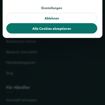
Neu und beliebt
Einstellungen
Ablehnen
Liefer- & Abholservice
Alle Cookies akzeptieren
Einkaufszentren
Beliebteste Ketten
Neueste Geschäfte
Händlerkategorien
Blog
Für Händler
Geschäft eintragen