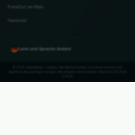
Frankfurt am Main
Hannover
Land und Sprache ändern
© 2026, Wogibtswas / Locabee. Alle Markennamen und Warenzeichen sind
Eigentum der jeweiligen Inhaber. Alle Angaben ohne Gewähr. Stand 08.08.2026
11:33:47
NACH OBEN