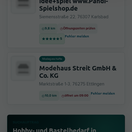
idee+spiel www.Pandi-
Spielshop.de
Siemensstraße 22, 76307 Karlsbad
9,8 km
Öffnungszeiten prüfen
Fehler melden
5
Modegeschäfte
Modehaus Streit GmbH &
Co. KG
Marktstraße 1-3, 76275 Ettlingen
Fehler melden
10,0 km
öffnet um 09:00
SUCHAUFTRAG
Hobby- und Bastelbedarf in