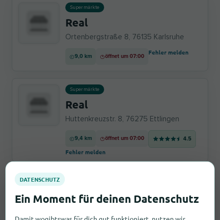
Supermärkte
Real
Ortenbergstraße 8, 76135 Karlsruhe
Fehler melden
9,0 km
öffnet um 07:00
Supermärkte
Real
Huttenkreuzstr. 8, 76275 Ettlingen
9,4 km
öffnet um 07:00
4.5
Fehler melden
Sport- und Outdoorgeschäfte
Karstadt Sports
Kaiserstr. 92, 76133 Karlsruhe
Damit wogibtswas für dich gut funktioniert, nutzen wir