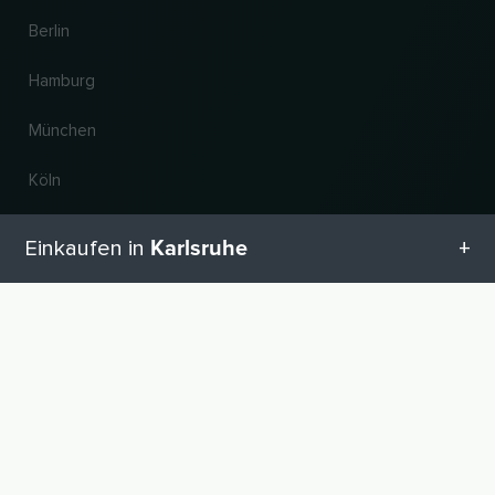
Berlin
Hamburg
München
Köln
Frankfurt am Main
Karlsruhe
Einkaufen in
Hannover
Alle Kategorien in Karlsruhe
NACH OBEN
Land und Sprache ändern
Geschenketipps in Karlsruhe
© 2026, Wogibtswas / Locabee. Alle Markennamen und Warenzeichen sind
Eigentum der jeweiligen Inhaber. Alle Angaben ohne Gewähr. Stand 06.08.2026
04:46:18