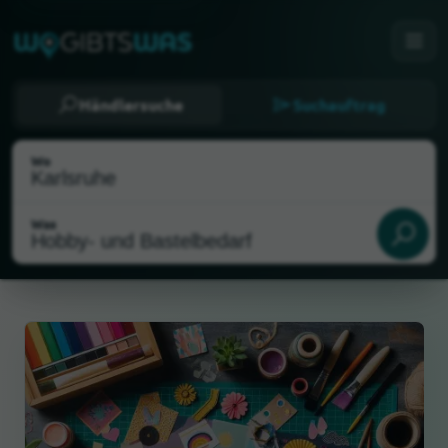
Händlersuche
Suchauftrag
Wo
Was
Als meinen Standort wählen