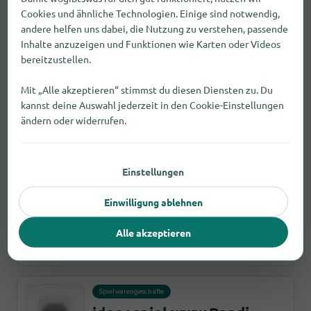
Fehler melden
Cookies und ähnliche Technologien. Einige sind notwendig,
9,0 km
öffnet um 10:00
andere helfen uns dabei, die Nutzung zu verstehen, passende
Inhalte anzuzeigen und Funktionen wie Karten oder Videos
bereitzustellen.
Supermärkte
Real
Mit „Alle akzeptieren“ stimmst du diesen Diensten zu. Du
Zehntwiesen Straße 47, 76275 Ettlingen
kannst deine Auswahl jederzeit in den Cookie-Einstellungen
ändern oder widerrufen.
Fehler melden
10,3 km
öffnet um 07:00
Einstellungen
Schneidereien
Kerstin Brandt Maßmode
Einwilligung ablehnen
Alter Schlachthof, 11C, 76131 Karlsruhe
Alle akzeptieren
Fehler melden
4,8 km
öffnet um 08:30
Spielwarengeschäfte