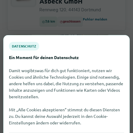
Asbeck GmbH
Rennweg 120, 44143 Dortmund
Fehler melden
7,6 km
geschlossen
DATENSCHUTZ
Ein Moment für deinen Datenschutz
Handwerker
GLAS Klingel Klaus
Damit wogibtswas für dich gut funktioniert, nutzen wir
Hegestück 15 A, 58640 Iserlohn
Cookies und ähnliche Technologien. Einige sind notwendig,
andere helfen uns dabei, die Nutzung zu verstehen, passende
8,4 km
Öffnungszeiten prüfen
Inhalte anzuzeigen und Funktionen wie Karten oder Videos
Fehler melden
bereitzustellen.
Mit „Alle Cookies akzeptieren“ stimmst du diesen Diensten
Bauunternehmen & Architekten
zu. Du kannst deine Auswahl jederzeit in den Cookie-
Frieling
Einstellungen ändern oder widerrufen.
Raumausstattungen