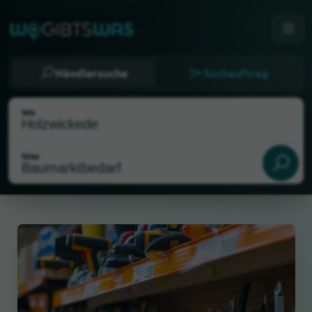
Händlersuche
Suchauftrag
Wo
Was
Als meinen Standort wählen