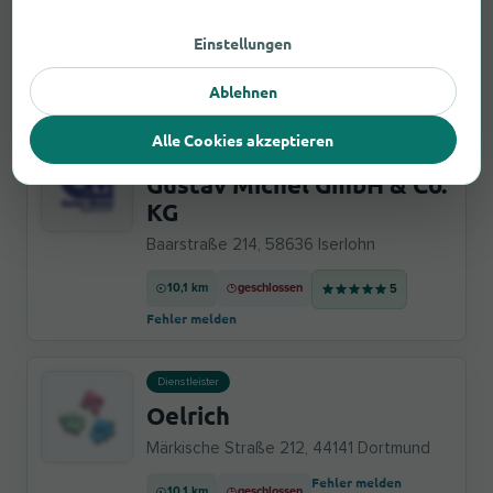
Wittbräucker Straße 536, 44267
Dortmund
Einstellungen
Fehler melden
9,5 km
geschlossen
Ablehnen
Alle Cookies akzeptieren
Dienstleister
Gustav Michel GmbH & Co.
KG
Baarstraße 214, 58636 Iserlohn
10,1 km
geschlossen
5
Fehler melden
Dienstleister
Oelrich
Märkische Straße 212, 44141 Dortmund
Fehler melden
10,1 km
geschlossen