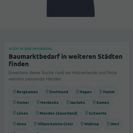
AUCH IN DER UMGEBUNG
Baumarktbedarf in weiteren Städten
finden
Erweitere deine Suche rund um Holzwickede und finde
weitere passende Händler.
Bergkamen
Dortmund
Hagen
Hamm
Hemer
Herdecke
Iserlohn
Kamen
Lünen
Menden (Sauerland)
Schwerte
Unna
Villars-Sainte-Croix
Waltrop
Werl