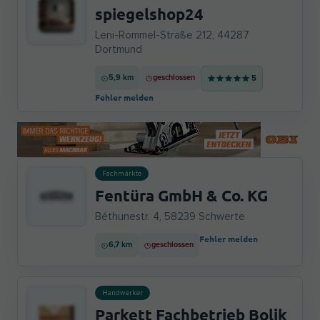
spiegelshop24
Leni-Rommel-Straße 212, 44287
Dortmund
5,9 km
geschlossen
5
Fehler melden
Fachmärkte
Fentüra GmbH & Co. KG
Béthunestr. 4, 58239 Schwerte
Fehler melden
6,7 km
geschlossen
Handwerker
Parkett Fachbetrieb Bolik