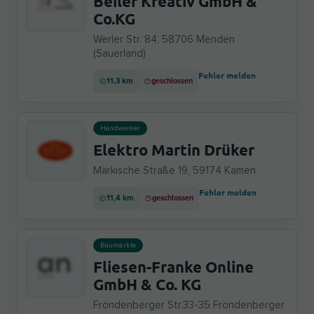
Beiler Kreativ GmbH &
Co.KG
Werler Str. 84, 58706 Menden
(Sauerland)
Fehler melden
11,3 km
geschlossen
Handwerker
Elektro Martin Drüker
Märkische Straße 19, 59174 Kamen
Fehler melden
11,4 km
geschlossen
Baumärkte
Fliesen-Franke Online
GmbH & Co. KG
Fröndenberger Str.33-35 Fröndenberger