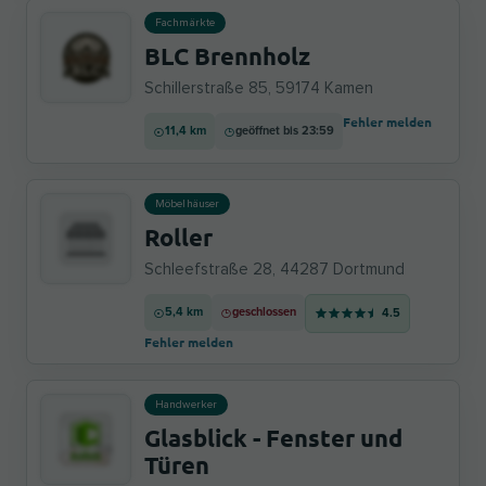
Fachmärkte
BLC Brennholz
Schillerstraße 85, 59174 Kamen
Fehler melden
11,4 km
geöffnet bis 23:59
Möbelhäuser
Roller
Schleefstraße 28, 44287 Dortmund
5,4 km
geschlossen
4.5
Fehler melden
Handwerker
Glasblick - Fenster und
Türen