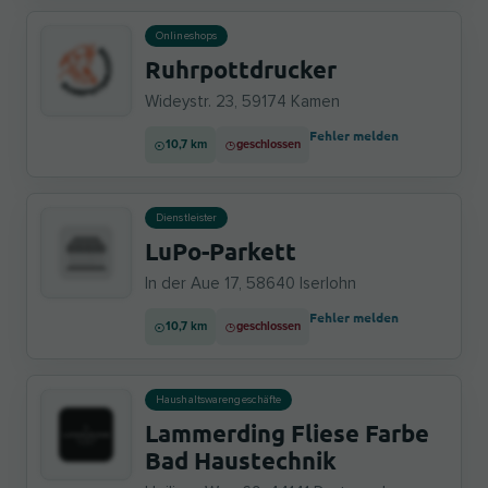
Onlineshops
Ruhrpottdrucker
Wideystr. 23, 59174 Kamen
Fehler melden
10,7 km
geschlossen
Dienstleister
LuPo-Parkett
In der Aue 17, 58640 Iserlohn
Fehler melden
10,7 km
geschlossen
Haushaltswarengeschäfte
Lammerding Fliese Farbe
Bad Haustechnik