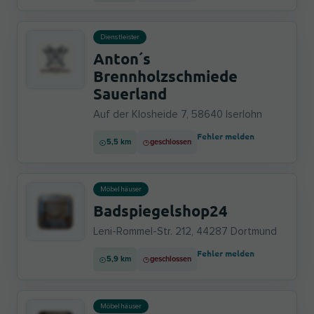
Dienstleister
Anton´s
Brennholzschmiede
Sauerland
Auf der Klosheide 7, 58640 Iserlohn
Fehler melden
5,5 km
geschlossen
Möbelhäuser
Badspiegelshop24
Leni-Rommel-Str. 212, 44287 Dortmund
Fehler melden
5,9 km
geschlossen
Möbelhäuser