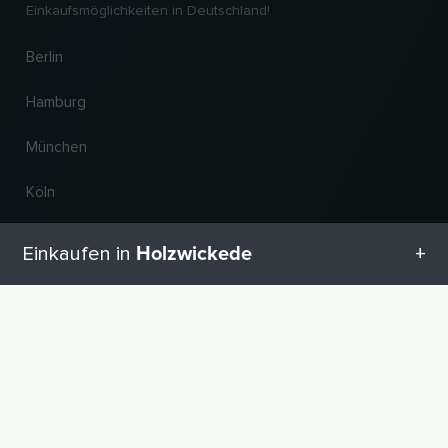
Einkaufsmöglichkeiten in Deutschland!
Berlin
Hamburg
München
Köln
Frankfurt am Main
Holzwickede
Einkaufen in
Hannover
Alle Kategorien in Holzwickede
Land und Sprache ändern
Geschenketipps in Holzwickede
© 2026, Wogibtswas / Locabee. Alle Markennamen und Warenzeichen sind