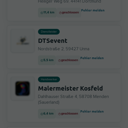
Heiliger Weg 69, 44141 Dortmund
Fehler melden
11,4 km
geschlossen
Dienstleister
DTSevent
Nordstraße 2, 59427 Unna
Fehler melden
5,5 km
geschlossen
Handwerker
Malermeister Kosfeld
Dahlhauser Straße 4, 58708 Menden
(Sauerland)
Fehler melden
6,4 km
geschlossen