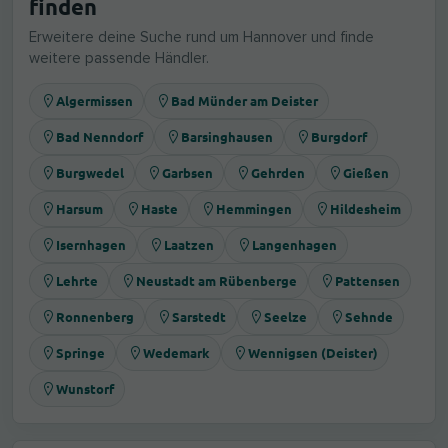
finden
Erweitere deine Suche rund um Hannover und finde
weitere passende Händler.
Algermissen
Bad Münder am Deister
Bad Nenndorf
Barsinghausen
Burgdorf
Burgwedel
Garbsen
Gehrden
Gießen
Harsum
Haste
Hemmingen
Hildesheim
Isernhagen
Laatzen
Langenhagen
Lehrte
Neustadt am Rübenberge
Pattensen
Ronnenberg
Sarstedt
Seelze
Sehnde
Springe
Wedemark
Wennigsen (Deister)
Wunstorf