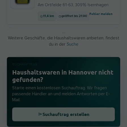
Am Ortfelde 61-63, 30916 Isernhagen
Fehler melden
11,4 km
geöffnet bis 21:00
…
Weitere Geschäfte, die Haushaltswaren anbieten, findest
du in der
Suche
SUCHAUFTRAG
Haushaltswaren in Hannover nicht
gefunden?
Starte einen kostenlosen Suchauftrag. Wir fragen
passende Händler an und melden Antworten per E-
Mail.
Suchauftrag erstellen