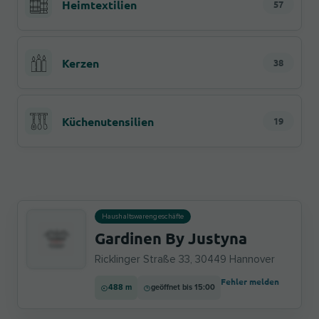
Heimtextilien
57
Kerzen
38
Küchenutensilien
19
Haushaltswarengeschäfte
Gardinen By Justyna
Ricklinger Straße 33, 30449 Hannover
Fehler melden
488 m
geöffnet bis 15:00