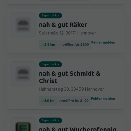
Supermärkte
nah & gut Räker
Sallstraße 12, 30171 Hannover
Fehler melden
2,5 km
geöffnet bis 21:00
Supermärkte
nah & gut Schmidt &
Christ
Hahnensteg 39, 30459 Hannover
Fehler melden
3,0 km
geöffnet bis 21:00
Supermärkte
nah & gut Wucherpfennig