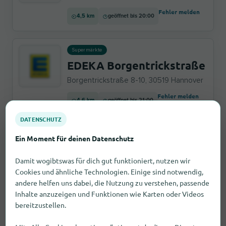
Fehler melden
4,5 km
geöffnet bis 20:00
Supermärkte
EDEKA Borgentrickstraße
Borgentrickstraße 8-10, 30519 Hannover
Fehler melden
4,6 km
geöffnet bis 21:00
DATENSCHUTZ
Supermärkte
Ein Moment für deinen Datenschutz
NP-Markt Hannover
Damit wogibtswas für dich gut funktioniert, nutzen wir
Kasseler Straße 19, 30419 Hannover
Cookies und ähnliche Technologien. Einige sind notwendig,
Fehler melden
andere helfen uns dabei, die Nutzung zu verstehen, passende
4,6 km
geöffnet bis 21:00
Inhalte anzuzeigen und Funktionen wie Karten oder Videos
bereitzustellen.
Supermärkte