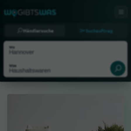
Händlersuche
Suchauftrag
Wo
Was
Als meinen Standort wählen