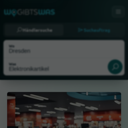
Händlersuche
Suchauftrag
Wo
Was
Als meinen Standort wählen