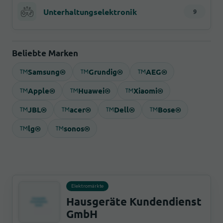
Unterhaltungselektronik
9
Beliebte Marken
Samsung®
Grundig®
AEG®
Apple®
Huawei®
Xiaomi®
JBL®
acer®
Dell®
Bose®
lg®
sonos®
Elektromärkte
Hausgeräte Kundendienst
GmbH