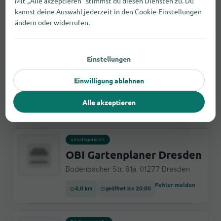
Mit „Alle akzeptieren“ stimmst du diesen Diensten zu. Du
kannst deine Auswahl jederzeit in den Cookie-Einstellungen
3,8 km
Öffnungszeiten prüfen
ändern oder widerrufen.
Fehler melden
Einstellungen
Telefongeschäfte
Telekom Shop
Einwilligung ablehnen
Loschwitzer Str. 52, 01309 Dresden
Alle akzeptieren
Fehler melden
3,8 km
geöffnet bis 20:00
unkategorisiert
OBI Gartenplaner Dresden
Bodenbacher Str. 81a, 01277 Dresden
Fehler melden
4,0 km
geöffnet bis 20:00