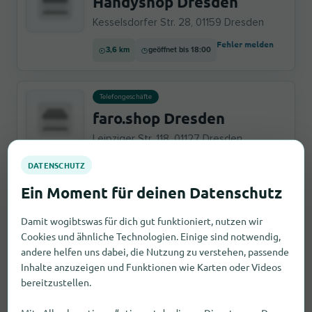
Handyshop Dresden
Kesselsdorfer Str. 28, 01159 Dresden
Fehler melden
3,6 km
geöffnet bis 18:00
Telefongeschäfte
faro.shop Dresden
Leipziger Str. 118, 01127 Dresden
Fehler melden
3,8 km
geöffnet bis 18:00
Damit wogibtswas für dich gut funktioniert, nutzen wir
Cookies und ähnliche Technologien. Einige sind notwendig,
Onlineshops
andere helfen uns dabei, die Nutzung zu verstehen, passende
Tech & Life Solutions
Inhalte anzuzeigen und Funktionen wie Karten oder Videos
bereitzustellen.
GmbH
Großenhainer Straße 99, 01127 Dresden