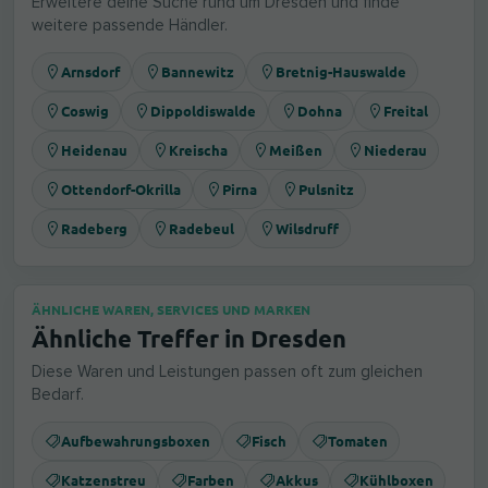
Erweitere deine Suche rund um Dresden und finde
weitere passende Händler.
Arnsdorf
Bannewitz
Bretnig-Hauswalde
Coswig
Dippoldiswalde
Dohna
Freital
Heidenau
Kreischa
Meißen
Niederau
Ottendorf-Okrilla
Pirna
Pulsnitz
Radeberg
Radebeul
Wilsdruff
ÄHNLICHE WAREN, SERVICES UND MARKEN
Ähnliche Treffer in Dresden
Diese Waren und Leistungen passen oft zum gleichen
Bedarf.
Aufbewahrungsboxen
Fisch
Tomaten
Katzenstreu
Farben
Akkus
Kühlboxen