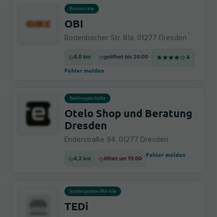
Baumärkte
OBI
Bodenbacher Str. 81a, 01277 Dresden
4,0 km
geöffnet bis 20:00
4
Fehler melden
Telefongeschäfte
Otelo Shop und Beratung
Dresden
Enderstraße 94, 01277 Dresden
Fehler melden
4,2 km
öffnet um 15:00
Sonderposten-Märkte
TEDi