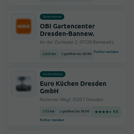
Gartenmärkte
OBI Gartencenter
Dresden-Bannew.
An der Zschauke 2, 01728 Bannewitz
Fehler melden
6,0 km
geöffnet bis 20:00
Küchenstudios
Euro Küchen Dresden
GmbH
Nickerner Weg1, 01257 Dresden
7,1 km
geöffnet bis 18:00
4.5
Fehler melden