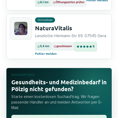
Fehler melden
6,1 km
Öffnungszeiten prüfen
Onlineshops
NaturaVitalis
Lieselotte-Hermann-Str 69, 07545 Gera
5,4 km
geschlossen
5
Fehler melden
SUCHAUFTRAG
Gesundheits- und Medizinbedarf in
Pölzig nicht gefunden?
Starte einen kostenlosen Suchauftrag. Wir fragen
passende Händler an und melden Antworten per E-
Mail.