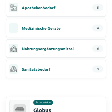
Apothekenbedarf
5
Medizinische Geräte
4
Nahrungsergänzungsmittel
6
Sanitätsbedarf
3
Supermärkte
Globus