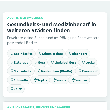
AUCH IN DER UMGEBUNG
Gesundheits- und Medizinbedarf in
weiteren Städten finden
Erweitere deine Suche rund um Pölzig und finde weitere
passende Händler.
Bad Köstritz
Crimmitschau
Eisenberg
Elsteraue
Gera
Linda bei Gera
Lucka
Meuselwitz
Neukirchen (Pleiße)
Rosendorf
Schmölln
Triptis
Weida
Werdau
Zeitz
ÄHNLICHE WAREN, SERVICES UND MARKEN