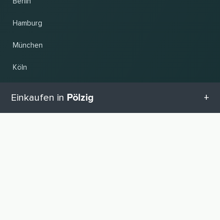
Berlin
Hamburg
München
Köln
Frankfurt am Main
Pölzig
Einkaufen in
Hannover
Alle Kategorien in Pölzig
NACH OBEN
Land und Sprache ändern
Geschenketipps in Pölzig
© 2026, Wogibtswas / Locabee. Alle Markennamen und Warenzeichen sind
Eigentum der jeweiligen Inhaber. Alle Angaben ohne Gewähr. Stand 08.08.2026
13:26:34
Babyausstattung