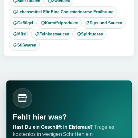
Backzutaten
Zwieback
Lebensmittel Für Eine Cholesterinarme Ernährung
Geflügel
Kartoffelprodukte
Dips und Saucen
Müsli
Feinkostsaucen
Spirituosen
Süßwaren
Fehlt hier was?
Hast Du ein Geschäft in Elsteraue?
Trage es
kostenlos in wenigen Schritten ein.