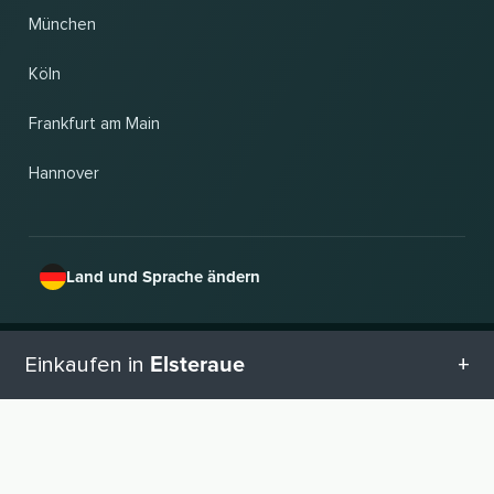
München
Köln
Frankfurt am Main
Hannover
Land und Sprache ändern
© 2026, Wogibtswas / Locabee. Alle Markennamen und Warenzeichen sind
Elsteraue
Einkaufen in
Eigentum der jeweiligen Inhaber. Alle Angaben ohne Gewähr. Stand 09.08.2026
08:19:19
Alle Kategorien in Elsteraue
NACH OBEN