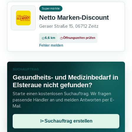
Supermärkte
Netto Marken-Discount
Geraer Straße 15, 06712 Zeitz
6,6 km
Öffnungszeiten prüfen
Fehler melden
SUCHAUFTRAG
Gesundheits- und Medizinbedarf in
Elsteraue nicht gefunden?
Starte einen kostenlosen Suchauftrag. Wir fragen
passende Händler an und melden Antworten per E-
Mail.
Suchauftrag erstellen