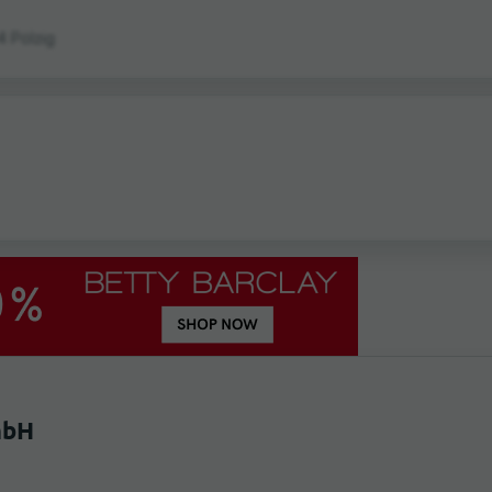
4 Pölzig
mbH