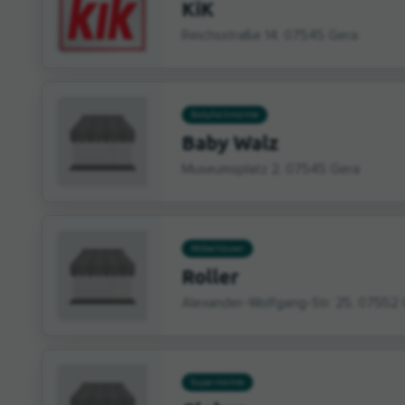
KiK
Reichsstraße 14, 07545 Gera
Babyfachmärkte
Baby Walz
Museumsplatz 2, 07545 Gera
Möbelhäuser
Roller
Alexander-Wolfgang-Str. 25, 07552
Supermärkte