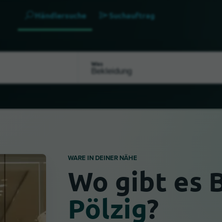
Händlersuche
Suchauftrag
Was
WARE IN DEINER NÄHE
Wo gibt es 
Pölzig
?