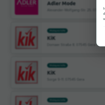
Adler Mode
M
Alexander-Wolfgang-Str. 25, 07552
d
w
Modegeschäfte
KiK
Dornaer Straße 8, 07545 Gera
Modegeschäfte
KiK
Sorge 9-11, 07545 Gera
Modegeschäfte