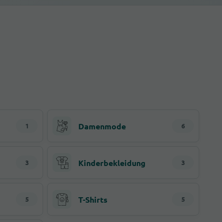
Damenmode
1
6
Kinderbekleidung
3
3
T-Shirts
5
5