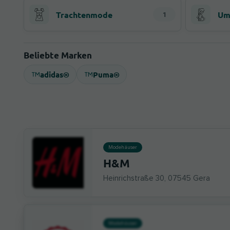
Trachtenmode
Um
1
Beliebte Marken
adidas®
Puma®
Modehäuser
H&M
Heinrichstraße 30, 07545 Gera
Modehäuser