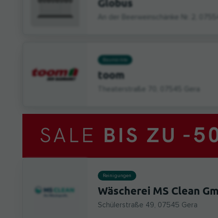
Globus
An der Beerweinschänke Nr. 2, 0755
Baumärkte
toom
Theaterstraße 70, 07545 Gera
Reinigungen
Wäscherei MS Clean G
Schülerstraße 49, 07545 Gera