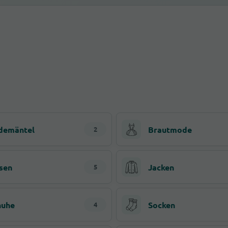
demäntel
Brautmode
2
sen
Jacken
5
huhe
Socken
4