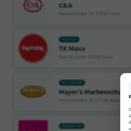
C&A
Heinrichstraße 30, 07545 Gera
Kaufhäuser
TK Maxx
Gera Arcaden, 07545 Gera
Schuhgeschäfte
Mayer's Markenschuhe
E
Heinrichstraße 30, 07545 Gera
D
ä
d
Modegeschäfte
w