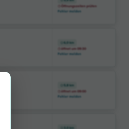
5,9 km
Öffnungszeiten prüfen
Fehler melden
6,0 km
öffnet um 09:30
Fehler melden
5,8 km
öffnet um 09:00
Fehler melden
3,0 km