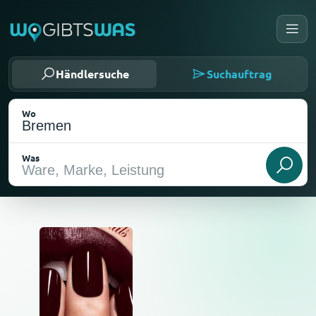
Händlersuche
Suchauftrag
Wo
Was
Als meinen Standort wählen