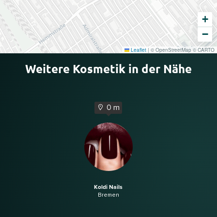
+
−
Leaflet
|
© OpenStreetMap © CARTO
Weitere Kosmetik in der Nähe
0 m
Koldi Nails
Bremen