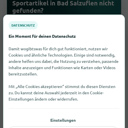
Sportartikel in Bad Salzuflen nicht
gefunden?
Starte einen kostenlosen Suchauftrag. Wir fragen
DATENSCHUTZ
passende Händler an und melden Antworten per E-
Mail.
Ein Moment für deinen Datenschutz
Suchauftrag erstellen
Damit wogibtswas für dich gut funktioniert, nutzen wir
Cookies und ähnliche Technologien. Einige sind notwendig,
andere helfen uns dabei, die Nutzung zu verstehen, passende
Inhalte anzuzeigen und Funktionen wie Karten oder Videos
bereitzustellen.
Mit „Alle Cookies akzeptieren“ stimmst du diesen Diensten
zu. Du kannst deine Auswahl jederzeit in den Cookie-
Einstellungen ändern oder widerrufen.
Gibt es Sportartikel bei bekannten
Ketten in Bad Salzuflen?
Einstellungen