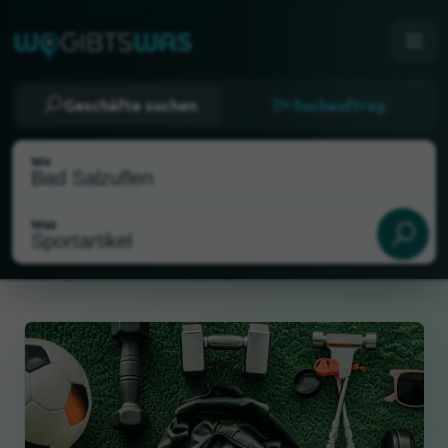
Geschäfte suchen
Suchauftrag
Wo
Was
Als meinen Standort wählen