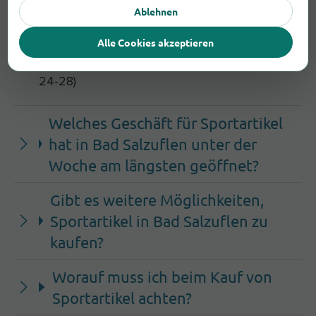
In Bad Salzuflen findest du Sportartikel unter
Ablehnen
anderem bei bekannten Ketten wie C&A, OBI,
Alle Cookies akzeptieren
H&M, beispielsweise: C&A (Mittelstr. 24-28),
OBI (Salzufler Straße 193), H&M (Mittelstraße
24-28)
Welches Geschäft für Sportartikel
hat in Bad Salzuflen unter der
Woche am längsten geöffnet?
Gibt es weitere Möglichkeiten,
Sportartikel in Bad Salzuflen zu
kaufen?
Worauf muss ich beim Kauf von
Sportartikel achten?