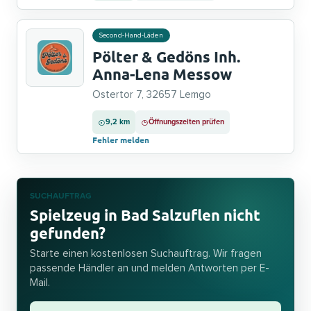
Second-Hand-Läden
Pölter & Gedöns Inh.
Anna-Lena Messow
Ostertor 7, 32657 Lemgo
9,2 km
Öffnungszeiten prüfen
Fehler melden
SUCHAUFTRAG
Spielzeug in Bad Salzuflen nicht
gefunden?
Starte einen kostenlosen Suchauftrag. Wir fragen
passende Händler an und melden Antworten per E-
Mail.