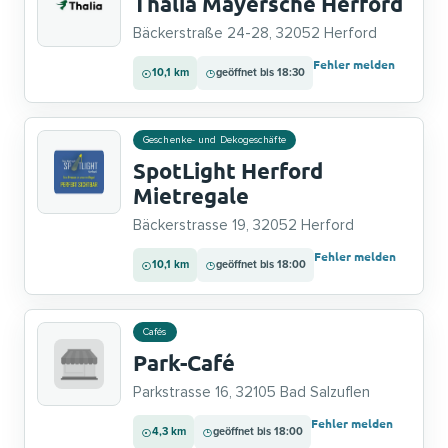
Thalia Mayersche Herford
Bäckerstraße 24-28, 32052 Herford
Fehler melden
10,1 km
geöffnet bis 18:30
Geschenke- und Dekogeschäfte
SpotLight Herford
Mietregale
Bäckerstrasse 19, 32052 Herford
Fehler melden
10,1 km
geöffnet bis 18:00
Cafés
Park-Café
Parkstrasse 16, 32105 Bad Salzuflen
Fehler melden
4,3 km
geöffnet bis 18:00