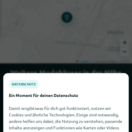
+
−
Leaflet
|
© OpenStreetMap © CARTO
Weitere Modehäuser in der Nähe
DATENSCHUTZ
Ein Moment für deinen Datenschutz
5,4 km
Damit wogibtswas für dich gut funktioniert, nutzen wir
Cookies und ähnliche Technologien. Einige sind notwendig,
andere helfen uns dabei, die Nutzung zu verstehen, passende
Inhalte anzuzeigen und Funktionen wie Karten oder Videos