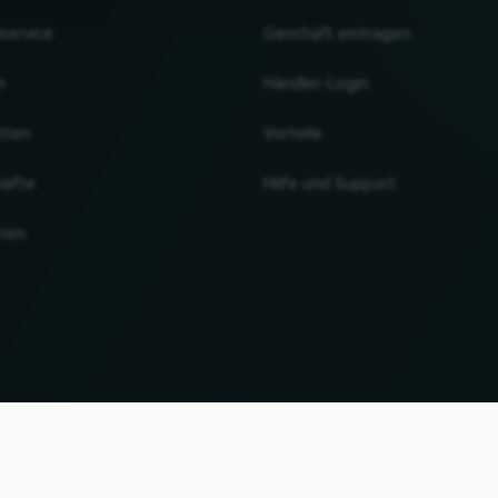
lservice
Geschäft eintragen
n
Händler-Login
tten
Vorteile
häfte
Hilfe und Support
rien
NACH OBEN