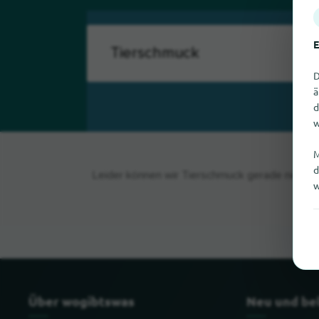
E
D
ä
d
w
M
d
Leider können wir Tierschmuck gerade nicht fi
w
Über wogibtswas
Neu und be