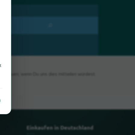
t
ns freuen, wenn Du uns dies mitteilen würdest.
Einkaufen in Deutschland