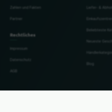
Zahlen und Fakten
Liefer- & Abho
Partner
Einkaufszentre
Beliebteste Ke
Rechtliches
Neueste Gesc
Impressum
Händlerkatego
Datenschutz
Blog
AGB
Land und Sprache ändern