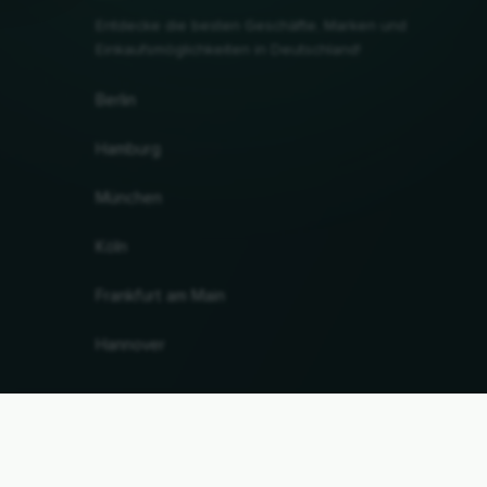
Entdecke die besten Geschäfte, Marken und
Einkaufsmöglichkeiten in Deutschland!
Berlin
Hamburg
München
Köln
Frankfurt am Main
Hannover