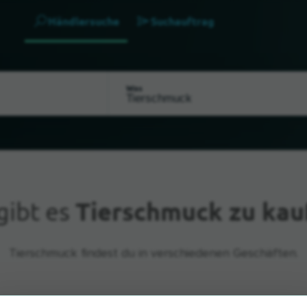
Händlersuche
Suchauftrag
Was
gibt es
Tierschmuck zu kau
Tierschmuck findest du in verschiedenen Geschäften.