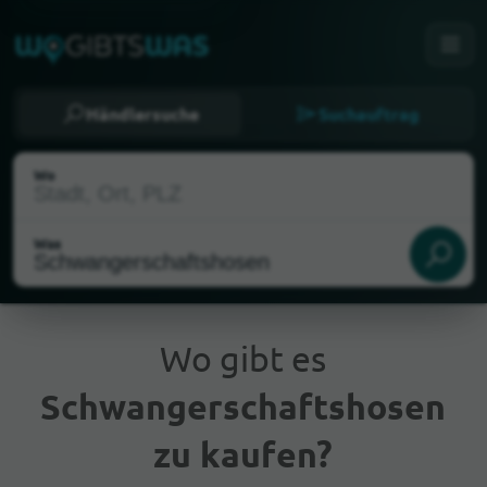
Händlersuche
Suchauftrag
Wo
Was
Wo gibt es
Schwangerschaftshosen
Aktueller Standort
zu kaufen?