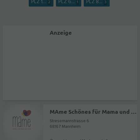
PLZ 1....
PLZ 6....
PLZ 8....
2
1
3
Anzeige
MAme Schönes für Mama und mich
Stresemannstrasse 6
68167
Mannheim