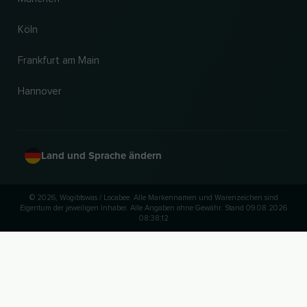
Köln
Frankfurt am Main
Hannover
Land und Sprache ändern
© 2026, Wogibtswas / Locabee. Alle Markennamen und Warenzeichen sind
Eigentum der jeweiligen Inhaber. Alle Angaben ohne Gewähr. Stand 09.08.2026
08:38:12
NACH OBEN