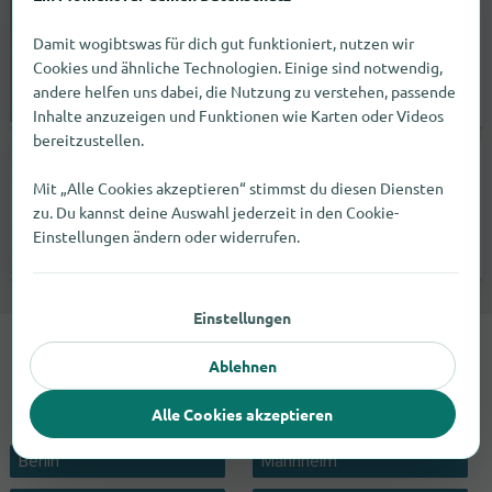
avia & amica
Damit wogibtswas für dich gut funktioniert, nutzen wir
Goltzstraße 45
Cookies und ähnliche Technologien. Einige sind notwendig,
10781
Berlin
andere helfen uns dabei, die Nutzung zu verstehen, passende
Inhalte anzuzeigen und Funktionen wie Karten oder Videos
Keine Angabe |
Modegeschäfte
bereitzustellen.
momelino Inh. Bettina Deininger
Mit „Alle Cookies akzeptieren“ stimmst du diesen Diensten
Paul-Gerhardt-Str. 10
zu. Du kannst deine Auswahl jederzeit in den Cookie-
86399
Bobingen
Einstellungen ändern oder widerrufen.
Keine Angabe |
Onlineshops
Einstellungen
Schwangerschaftshosen findest du
Ablehnen
in 5 Städten angeboten.
Alle Cookies akzeptieren
Berlin
Mannheim