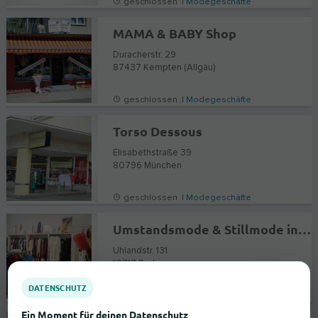
geschlossen |
Modegeschäfte
MAMA & BABY Shop
Duracherstr. 29
87437
Kempten (Allgäu)
geschlossen |
Modegeschäfte
Torso Dessous
Elisabethstraße 39
80796
München
geschlossen |
Modegeschäfte
Umstandsmode & Stillmode in Berlin - hulahup
Uhlandstr. 131
10717
Berlin
DATENSCHUTZ
geschlossen |
Modegeschäfte
Ein Moment für deinen Datenschutz