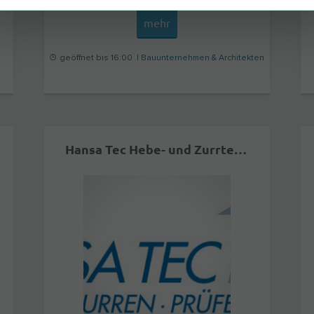
mehr
geöffnet bis 16:00 |
Bauunternehmen & Architekten
Hansa Tec Hebe- und Zurrtechnik GmbH