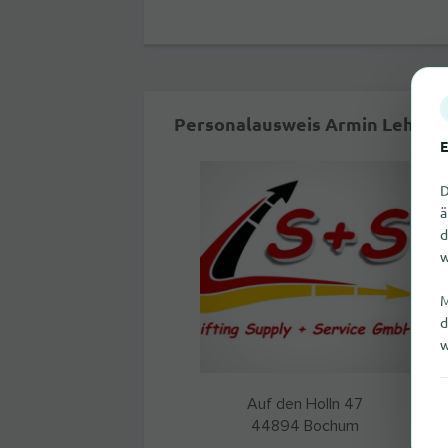
Personalausweis Armin Lehmann
E
D
ä
d
w
M
d
w
Auf den Holln 47
44894
Bochum