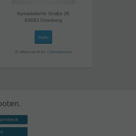
Konradsdorfer Straße 26
63683
Ortenberg
mehr
öffnet um 10:00 |
Dienstleister
boten.
harmbeck
en