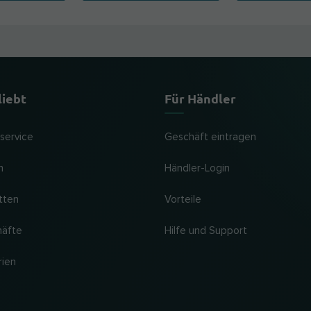
liebt
Für Händler
lservice
Geschäft eintragen
n
Händler-Login
tten
Vorteile
häfte
Hilfe und Support
rien