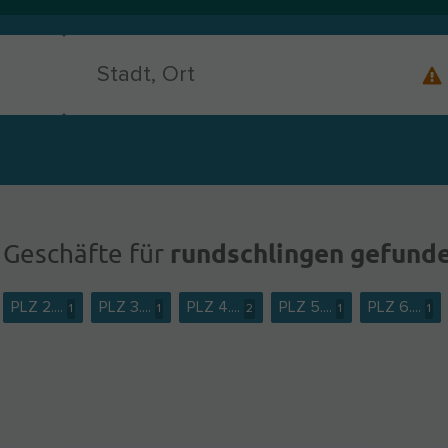
rundschlingen gefund
 Geschäfte für
PLZ 2....
PLZ 3....
PLZ 4....
PLZ 5....
PLZ 6....
1
1
2
1
1