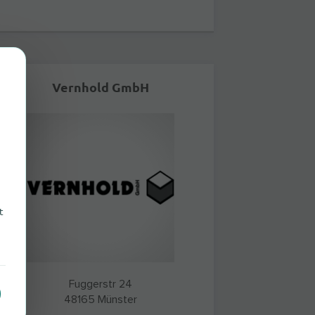
Vernhold GmbH
t
Fuggerstr 24
48165
Münster