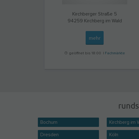
Kirchberger Straße 5
94259
Kirchberg im Wald
mehr
geöffnet bis 18:00 |
Fachmärkte
runds
Bochum
Kirchberg im 
Dresden
Köln