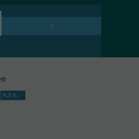
en
PLZ 9....
1