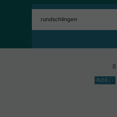
8
PLZ 0....
1