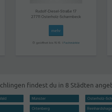
Rudolf-Diesel-Straße 17
27711
Osterholz-Scharmbeck
mehr
geöffnet bis 15:15 |
Fachmärkte
chlingen findest du in 8 Städten ange
Wald
Münster
Osterholz-Sc
Ortenberg
Reinhardshag