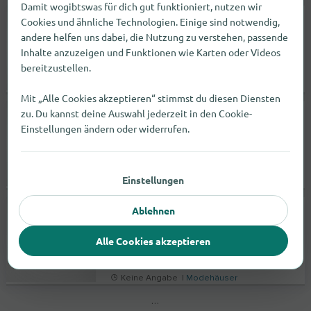
Damit wogibtswas für dich gut funktioniert, nutzen wir
C&A
Cookies und ähnliche Technologien. Einige sind notwendig,
andere helfen uns dabei, die Nutzung zu verstehen, passende
Schlossstr. / Kurfürstenstr. 1
Inhalte anzuzeigen und Funktionen wie Karten oder Videos
54516
Wittlich
bereitzustellen.
Keine Angabe |
Modehäuser
Mit „Alle Cookies akzeptieren“ stimmst du diesen Diensten
zu. Du kannst deine Auswahl jederzeit in den Cookie-
C&A
Einstellungen ändern oder widerrufen.
Hochstraße 35-37
45894
Gelsenkirchen
Einstellungen
Keine Angabe |
Modehäuser
Ablehnen
C&A
Am Markt 4
Alle Cookies akzeptieren
35260
Stadtallendorf
Keine Angabe |
Modehäuser
…