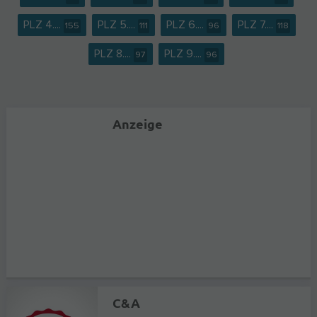
PLZ 4....
PLZ 5....
PLZ 6....
PLZ 7....
155
111
96
118
PLZ 8....
PLZ 9....
97
96
Anzeige
C&A