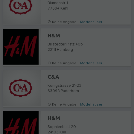
Blumenstr. 1
77694
Kehl
Keine Angabe |
Modehäuser
H&M
Billstedter Platz 40b
22111
Hamburg
Keine Angabe |
Modehäuser
C&A
Königstrasse 21-23
33098
Paderborn
Keine Angabe |
Modehäuser
H&M
Sophienblatt 20
24103
Kiel