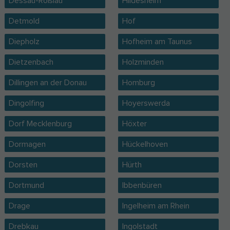
Dessau-Roßlau
Hildesheim
Detmold
Hof
Diepholz
Hofheim am Taunus
Dietzenbach
Holzminden
Dillingen an der Donau
Homburg
Dingolfing
Hoyerswerda
Dorf Mecklenburg
Höxter
Dormagen
Hückelhoven
Dorsten
Hürth
Dortmund
Ibbenbüren
Drage
Ingelheim am Rhein
Drebkau
Ingolstadt