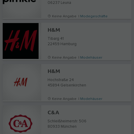
06237
Leuna
Keine Angabe |
Modegeschäfte
H&M
Tibarg 41
22459
Hamburg
Keine Angabe |
Modehäuser
H&M
Hochstraße 24
45894
Gelsenkirchen
Keine Angabe |
Modehäuser
C&A
Schleißheimerstr. 506
80933
München