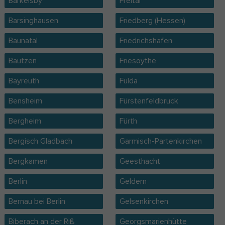
Barkelsby
Freital
Barsinghausen
Friedberg (Hessen)
Baunatal
Friedrichshafen
Bautzen
Friesoythe
Bayreuth
Fulda
Bensheim
Fürstenfeldbruck
Bergheim
Fürth
Bergisch Gladbach
Garmisch-Partenkirchen
Bergkamen
Geesthacht
Berlin
Geldern
Bernau bei Berlin
Gelsenkirchen
Biberach an der Riß
Georgsmarienhütte