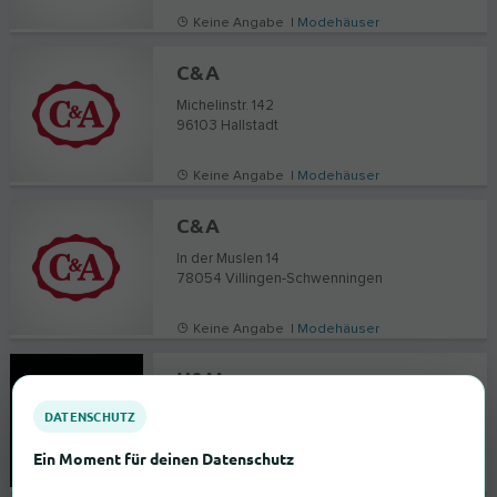
Keine Angabe |
Modehäuser
C&A
Michelinstr. 142
96103
Hallstadt
Keine Angabe |
Modehäuser
C&A
In der Muslen 14
78054
Villingen-Schwenningen
Keine Angabe |
Modehäuser
H&M
Leipziger Straße 87-92
DATENSCHUTZ
06108
Halle (Saale)
Ein Moment für deinen Datenschutz
Keine Angabe |
Modehäuser