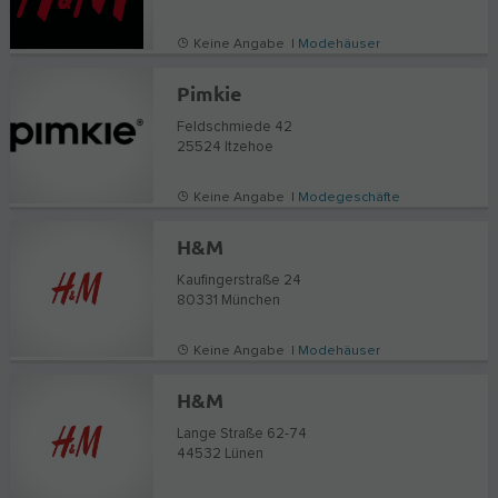
Keine Angabe |
Modehäuser
Pimkie
Feldschmiede 42
25524
Itzehoe
Keine Angabe |
Modegeschäfte
H&M
Kaufingerstraße 24
80331
München
Keine Angabe |
Modehäuser
H&M
Lange Straße 62-74
44532
Lünen