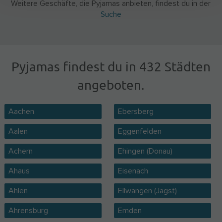
Weitere Geschäfte, die Pyjamas anbieten, findest du in der
Suche
Pyjamas findest du in 432 Städten
angeboten.
Aachen
Ebersberg
Aalen
Eggenfelden
Achern
Ehingen (Donau)
Ahaus
Eisenach
Ahlen
Ellwangen (Jagst)
Ahrensburg
Emden