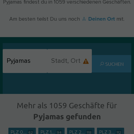
Pyjamas findest du in 1059 verschiedenen Geschäften.
Deinen Ort
Am besten teilst Du uns noch
mit.
SUCHEN
Mehr als 1059 Geschäfte für
Pyjamas gefunden
PLZ 0....
PLZ 1....
PLZ 2....
PLZ 3....
62
94
118
112