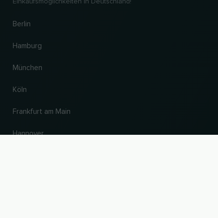
Einkaufsmöglichkeiten in Deutschland!
Berlin
Hamburg
München
Köln
Frankfurt am Main
Hannover
NACH OBEN
Land und Sprache ändern
© 2026, Wogibtswas / Locabee. Alle Markennamen und Warenzeichen sind
Eigentum der jeweiligen Inhaber. Alle Angaben ohne Gewähr. Stand 09.08.2026