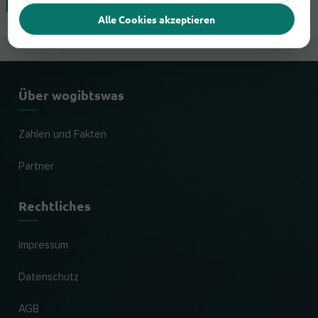
Hausham
Alle Cookies akzeptieren
Über wogibtswas
Zahlen und Fakten
Partner
Rechtliches
Impressum
Datenschutz
AGB