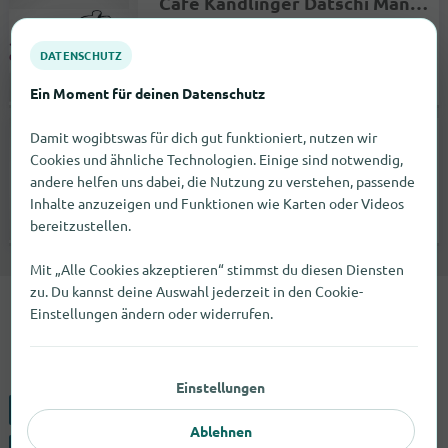
Cafe Kandlinger Datschi Manufaktur
Naturfreundestraße 1
83734
Hausham
DATENSCHUTZ
Ein Moment für deinen Datenschutz
öffnet um 09:00 |
Bäcker
Damit wogibtswas für dich gut funktioniert, nutzen wir
Meet-Beef
Cookies und ähnliche Technologien. Einige sind notwendig,
Leipzigerstrasse 88
andere helfen uns dabei, die Nutzung zu verstehen, passende
04229
Leipzig
Inhalte anzuzeigen und Funktionen wie Karten oder Videos
bereitzustellen.
geschlossen |
Metzger
Mit „Alle Cookies akzeptieren“ stimmst du diesen Diensten
zu. Du kannst deine Auswahl jederzeit in den Cookie-
Einstellungen ändern oder widerrufen.
Mittagsnacks findest du in 3
Städten angeboten.
Einstellungen
Berlin
Leipzig
Ablehnen