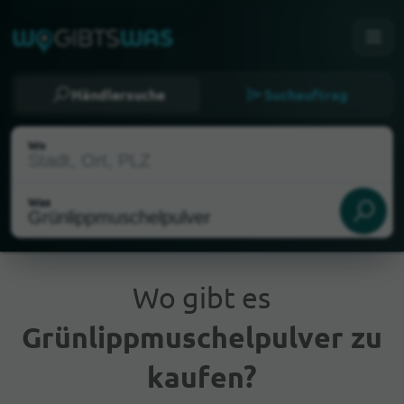
Händlersuche
Suchauftrag
Wo
Was
Wo gibt es
Grünlippmuschelpulver zu
Aktueller Standort
kaufen?