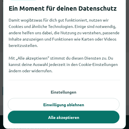
geöffnet bis 18:30 |
Tierbedarf
Reformhaus Goll GmbH
Damit wogibtswas für dich gut funktioniert, nutzen wir
Marktplatz 6
Cookies und ähnliche Technologien. Einige sind notwendig,
40764
Langenfeld (Rheinland)
andere helfen uns dabei, die Nutzung zu verstehen, passende
Inhalte anzuzeigen und Funktionen wie Karten oder Videos
Keine Angabe |
Reformhäuser
bereitzustellen.
Mit „Alle akzeptieren“ stimmst du diesen Diensten zu. Du
Grünlippmuschelpulver bekommst
kannst deine Auswahl jederzeit in den Cookie-Einstellungen
ändern oder widerrufen.
Du in 2 Städten angeboten.
Hemer
Langenfeld (Rheinland)
Einstellungen
Einwilligung ablehnen
Alle akzeptieren
Über wogibtswas