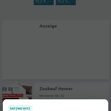
PLZ 4....
PLZ 5....
1
1
Anzeige
Zookauf Hemer
Mendener Str. 42
58675
Hemer