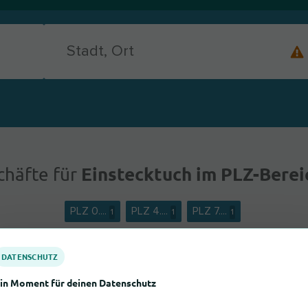
Einstecktuch im PLZ-Bere
chäfte für
PLZ 0....
PLZ 4....
PLZ 7....
1
1
1
DATENSCHUTZ
in Moment für deinen Datenschutz