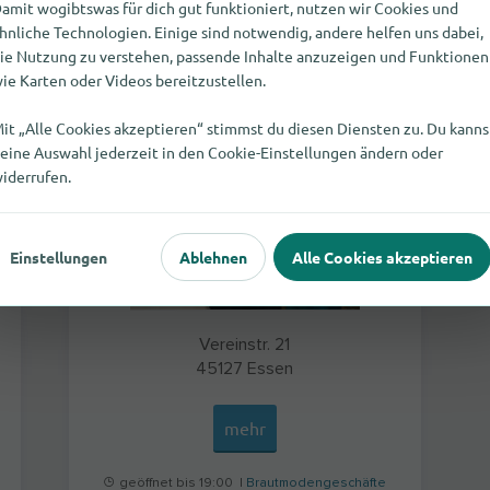
amit wogibtswas für dich gut funktioniert, nutzen wir Cookies und
hnliche Technologien. Einige sind notwendig, andere helfen uns dabei,
Mode für Braut und Bräutigam Essen GmbH
ie Nutzung zu verstehen, passende Inhalte anzuzeigen und Funktionen
ie Karten oder Videos bereitzustellen.
it „Alle Cookies akzeptieren“ stimmst du diesen Diensten zu. Du kanns
eine Auswahl jederzeit in den Cookie-Einstellungen ändern oder
iderrufen.
Einstellungen
Ablehnen
Alle Cookies akzeptieren
Vereinstr. 21
45127
Essen
mehr
geöffnet bis 19:00 |
Brautmodengeschäfte