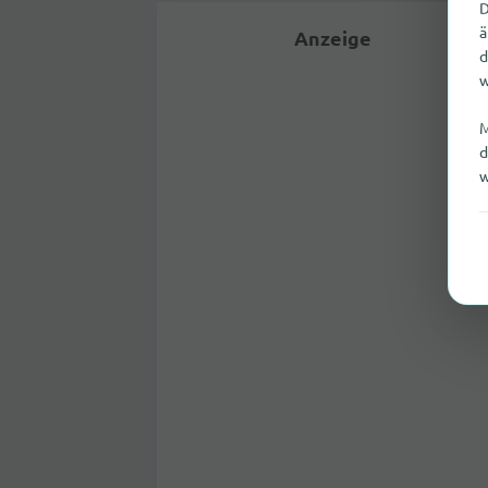
D
ä
Anzeige
d
w
M
d
w