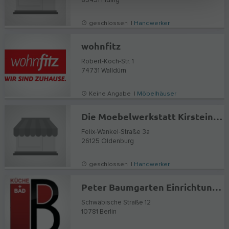
83451
Piding
geschlossen |
Handwerker
wohnfitz
Robert-Koch-Str. 1
74731
Walldürn
Keine Angabe |
Möbelhäuser
Die Moebelwerkstatt Kirstein Schubert oHG
Felix-Wankel-Straße 3a
26125
Oldenburg
geschlossen |
Handwerker
Peter Baumgarten Einrichtungen
Schwäbische Straße 12
10781
Berlin