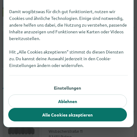
Brunnenstraße 15-17
88662
Überlingen
Damit wogibtswas für dich gut funktioniert, nutzen wir
Cookies und ähnliche Technologien. Einige sind notwendig,
andere helfen uns dabei, die Nutzung zu verstehen, passende
geöffnet bis 22:00 |
Hotels
Inhalte anzuzeigen und Funktionen wie Karten oder Videos
Ferienwohnung Rettich - Sigmaringen
bereitzustellen.
Franziskanerweg 13
Mit „Alle Cookies akzeptieren“ stimmst du diesen Diensten
72488
Sigmaringen
zu. Du kannst deine Auswahl jederzeit in den Cookie-
Einstellungen ändern oder widerrufen.
Keine Angabe |
Hotels
Badsanierung | Baduniversal - Brüning Haustechnik | München
Einstellungen
Bodenseestraße 216
81243
München
Ablehnen
geöffnet bis 18:00 |
Handwerker
Alle Cookies akzeptieren
Schreinerei Mangholz
Wisbacherstraße 11