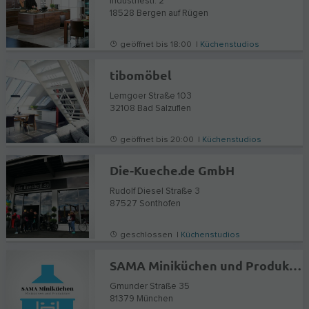
Industriestr. 2
18528
Bergen auf Rügen
geöffnet bis 18:00 |
Küchenstudios
tibomöbel
Lemgoer Straße 103
32108
Bad Salzuflen
geöffnet bis 20:00 |
Küchenstudios
Die-Kueche.de GmbH
Rudolf Diesel Straße 3
87527
Sonthofen
geschlossen |
Küchenstudios
SAMA Miniküchen und Produktion
Gmunder Straße 35
81379
München