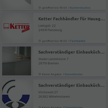
geöffnet bis 18:00 |
Küchenstudios
Ketter Fachhändler für Hausgeräte und Einbauküchen KG
Liebigstr. 22
24941
Flensburg
geöffnet bis 18:00 |
Fachmärkte
Sachverständiger Einbauküchen Möbel Dipl.-Ing. Lechtermann
Stader Landstrasse 7
28719
Bremen
Keine Angabe |
Dienstleister
Sachverständiger Einbauküchen Möbel Dipl.-Ing.Christoph Lechtermann IHK Oldenburg
Virchowstr.27
26382
Wilhelmshaven
Keine Angabe |
Dienstleister