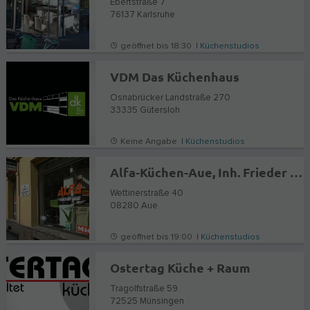
Ebertstraße 7
76137
Karlsruhe
geöffnet bis 18:30 |
Küchenstudios
VDM Das Küchenhaus
Osnabrücker Landstraße 270
33335
Gütersloh
Keine Angabe |
Küchenstudios
Alfa-Küchen-Aue, Inh. Frieder Weißflog
Wettinerstraße 40
08280
Aue
geöffnet bis 19:00 |
Küchenstudios
Ostertag Küche + Raum
Tragolfstraße 59
72525
Münsingen