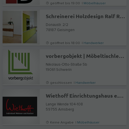
geöffnet bis 19:00 |
Möbelhäuser
Schreinerei Holzdesign Ralf Rapp
Donaustr. 2/2
78187
Geisingen
geöffnet bis 18:00 |
Handwerker
vorbergobjekt | Möbeltischlerei & Objekteinrichtung
Nikolaus-Otto-Straße 5b
19061
Schwerin
geschlossen |
Handwerker
Wiethoff Einrichtungshaus e.K. Inh. Arndt Wiethoff
Lange Wende 104-108
59755
Arnsberg
Keine Angabe |
Möbelhäuser