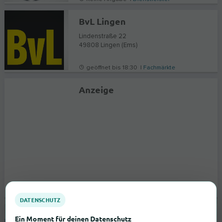
BvL Lingen
Lindenstraße 22
49808
Lingen (Ems)
geöffnet bis 18:30 |
Fachmärkte
Anzeige
DATENSCHUTZ
Ferienwohnung Vogler Überlingen-Hödingen
Ein Moment für deinen Datenschutz