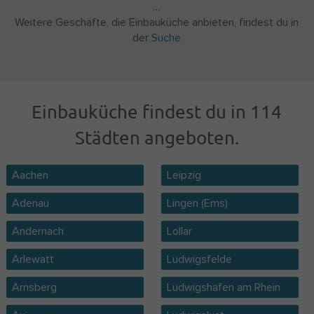
…
Weitere Geschäfte, die Einbauküche anbieten, findest du in
der
Suche
Einbauküche findest du in 114
Städten angeboten.
Aachen
Leipzig
Adenau
Lingen (Ems)
Andernach
Lollar
Arlewatt
Ludwigsfelde
Arnsberg
Ludwigshafen am Rhein