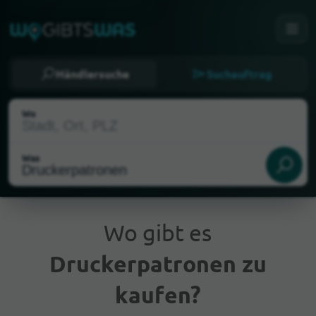
Händlersuche
Suchauftrag
Wo
Was
Wo gibt es
Druckerpatronen zu
Aktueller Standort
kaufen?