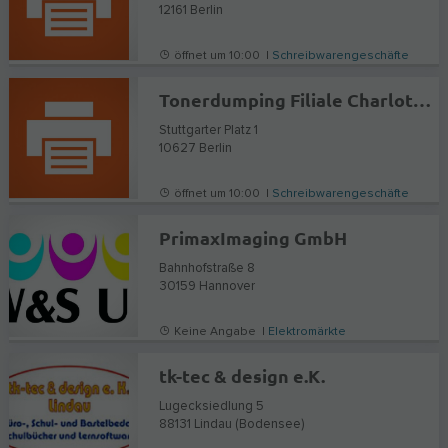
12161
Berlin
öffnet um 10:00 |
Schreibwarengeschäfte
Tonerdumping Filiale Charlottenburg
Stuttgarter Platz 1
10627
Berlin
öffnet um 10:00 |
Schreibwarengeschäfte
PrimaxImaging GmbH
Bahnhofstraße 8
30159
Hannover
Keine Angabe |
Elektromärkte
tk-tec & design e.K.
Lugecksiedlung 5
88131
Lindau (Bodensee)