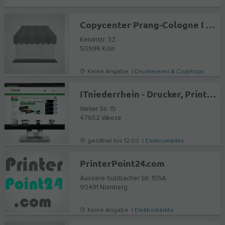
Copycenter Prang-Cologne I Copyshop Köln
Kelvinstr. 33
50996
Köln
Keine Angabe |
Druckereien & Copyhops
ITniederrhein - Drucker, Printware, Office, Technik
Weller Str. 15
47652
Weeze
geöffnet bis 12:00 |
Elektromärkte
PrinterPoint24.com
Äussere-Sulzbacher Str. 155A
90491
Nürnberg
Keine Angabe |
Elektromärkte