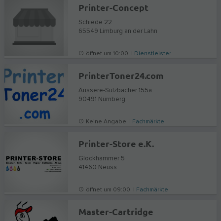
Printer-Concept
Schiede 22
65549
Limburg an der Lahn
öffnet um 10:00 |
Dienstleister
PrinterToner24.com
Äussere-Sulzbacher 155a
90491
Nürnberg
Keine Angabe |
Fachmärkte
Printer-Store e.K.
Glockhammer 5
41460
Neuss
öffnet um 09:00 |
Fachmärkte
Master-Cartridge