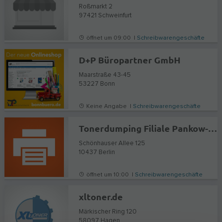
Roßmarkt 2
97421
Schweinfurt
öffnet um 09:00 |
Schreibwarengeschäfte
D+P Büropartner GmbH
Maarstraße 43-45
53227
Bonn
Keine Angabe |
Schreibwarengeschäfte
Tonerdumping Filiale Pankow-Prenzlauer Berg
Schönhauser Allee 125
10437
Berlin
öffnet um 10:00 |
Schreibwarengeschäfte
xltoner.de
Märkischer Ring 120
58097
Hagen