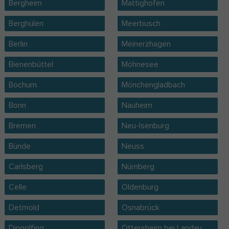
Bergheim
Mattighofen
Berghülen
Meerbusch
Berlin
Meinerzhagen
Bienenbüttel
Möhnesee
Bochum
Mönchengladbach
Bonn
Nauheim
Bremen
Neu-Isenburg
Bünde
Neuss
Carlsberg
Nürnberg
Celle
Oldenburg
Detmold
Osnabrück
Dingolfing
Ottersheim bei Landau