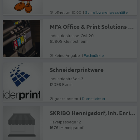
öffnet um 10:00 |
Schreibwarengeschäfte
MFA Office & Print Solutions Mohamed Abdelsalam
Industriestrasse-Ost 20
63808
Kleinostheim
Keine Angabe |
Fachmärkte
Schneiderprintware
Industriestraße 1-3
12099
Berlin
geschlossen |
Dienstleister
SKRIBO Hennigsdorf, Inh. Enrico Heller
Havelpassage 12
16761
Hennigsdorf