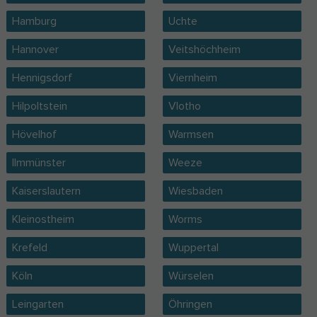
Hamburg
Uchte
Hannover
Veitshöchheim
Hennigsdorf
Viernheim
Hilpoltstein
Vlotho
Hövelhof
Warmsen
Ilmmünster
Weeze
Kaiserslautern
Wiesbaden
Kleinostheim
Worms
Krefeld
Wuppertal
Köln
Würselen
Leingarten
Öhringen