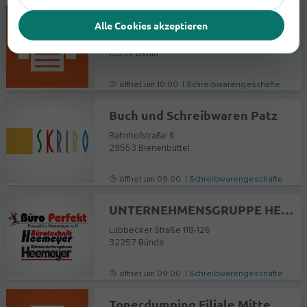
Tonerdumping Filiale Spandau (Altstadt)
Alle Cookies akzeptieren
Carl-Schurz-Str. 49
13597
Berlin
öffnet um 10:00 |
Schreibwarengeschäfte
Buch und Schreibwaren Patz
Bahnhofstraße 6
29553
Bienenbüttel
öffnet um 09:00 |
Schreibwarengeschäfte
UNTERNEHMENSGRUPPE HEEMEYER. Bürobedarf, Bürotechnik, Büromöbel
Lübbecker Straße 118-126
32257
Bünde
öffnet um 09:00 |
Schreibwarengeschäfte
Tonerdumping Filiale Mitte