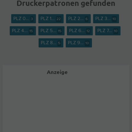
Druckerpatronen gefunden
PLZ 0....
PLZ 1....
PLZ 2....
PLZ 3....
3
22
6
10
PLZ 4....
PLZ 5....
PLZ 6....
PLZ 7....
15
15
12
10
PLZ 8....
PLZ 9....
5
10
Anzeige