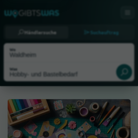
Händlersuche
Suchauftrag
Wo
Was
Als meinen Standort wählen