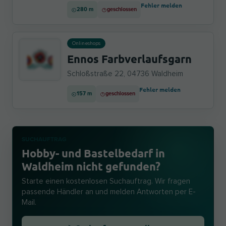
Fehler melden
280 m
geschlossen
Onlineshops
Ennos Farbverlaufsgarn
Schloßstraße 22, 04736 Waldheim
Fehler melden
157 m
geschlossen
SUCHAUFTRAG
Hobby- und Bastelbedarf in
Waldheim nicht gefunden?
Starte einen kostenlosen Suchauftrag. Wir fragen
passende Händler an und melden Antworten per E-
Mail.