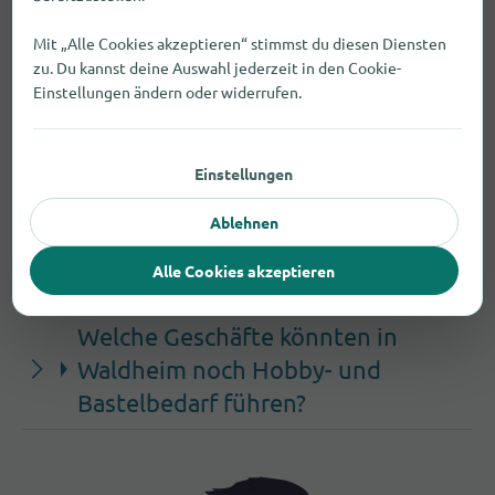
27), idee+spiel Hofmann's Hobby-Shop
(Niederstadt 27).
Mit „Alle Cookies akzeptieren“ stimmst du diesen Diensten
zu. Du kannst deine Auswahl jederzeit in den Cookie-
Wo finde ich Hobby- und
Einstellungen ändern oder widerrufen.
Bastelbedarf bei Discountern oder
Supermarktketten in Waldheim?
Einstellungen
Welches Geschäft für Hobby- und
Ablehnen
Bastelbedarf hat in Waldheim unter
Alle Cookies akzeptieren
der Woche am längsten geöffnet?
Welche Geschäfte könnten in
Waldheim noch Hobby- und
Bastelbedarf führen?