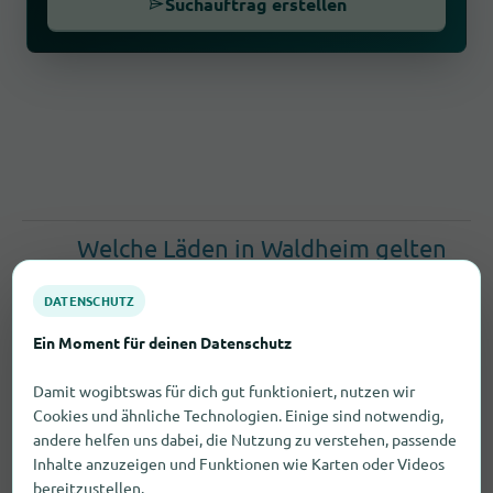
Suchauftrag erstellen
Welche Läden in Waldheim gelten
als gute Anlaufstelle für Hobby-
DATENSCHUTZ
und Bastelbedarf?
Ein Moment für deinen Datenschutz
In Waldheim findest du einige Anbieter, die sich
Damit wogibtswas für dich gut funktioniert, nutzen wir
auf Hobby- und Bastelbedarf spezialisiert
Cookies und ähnliche Technologien. Einige sind notwendig,
haben.
andere helfen uns dabei, die Nutzung zu verstehen, passende
Inhalte anzuzeigen und Funktionen wie Karten oder Videos
Beispiele: Hofmann's Hobby-Shop (Niederstadt
bereitzustellen.