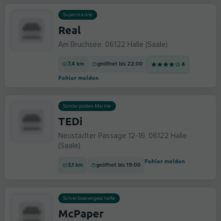
Supermärkte
Real
Am Bruchsee, 06122 Halle (Saale)
7,4 km
geöffnet bis 22:00
4
Fehler melden
Sonderposten-Märkte
TEDi
Neustädter Passage 12-16, 06122 Halle
(Saale)
Fehler melden
3,1 km
geöffnet bis 19:00
Schreibwarengeschäfte
McPaper