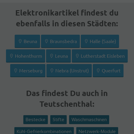
Elektronikartikel findest du
ebenfalls in diesen Städten:
Beuna
Braunsbedra
Halle (Saale)
Hohenthurm
Leuna
Lutherstadt Eisleben
Merseburg
Nebra (Unstrut)
Querfurt
Das findest Du auch in
Teutschenthal:
Bestecke
Stifte
Waschmaschinen
Kühl-Gefrierkombinationen
Netzwerk-Module