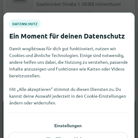
Saarbrücker Straße 1, 06188 Hohenthurm
Fehler melden
5,4 km
geöffnet bis 20:00
Möbelhäuser
Roller
Damit wogibtswas für dich gut funktioniert, nutzen wir
Cookies und ähnliche Technologien. Einige sind notwendig,
An der Lauchstädter Str. 7, 06179
andere helfen uns dabei, die Nutzung zu verstehen, passende
Teutschenthal
Inhalte anzuzeigen und Funktionen wie Karten oder Videos
6,0 km
geöffnet bis 20:00
4
bereitzustellen.
Fehler melden
Mit „Alle akzeptieren“ stimmst du diesen Diensten zu. Du
kannst deine Auswahl jederzeit in den Cookie-Einstellungen
ändern oder widerrufen.
SUCHAUFTRAG
Elektronikartikel in Teutschenthal
nicht gefunden?
Einstellungen
Starte einen kostenlosen Suchauftrag. Wir fragen