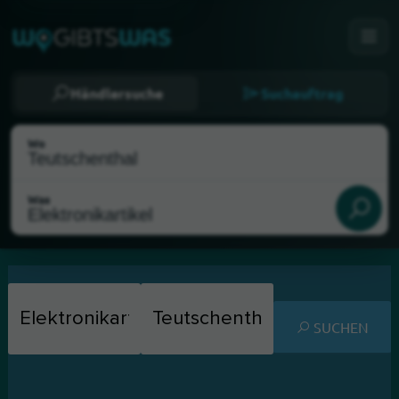
Händlersuche
Suchauftrag
Wo
Was
SUCHEN
Als meinen Standort wählen