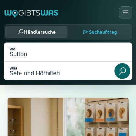
Händlersuche
Suchauftrag
Wo
Was
Als meinen Standort wählen