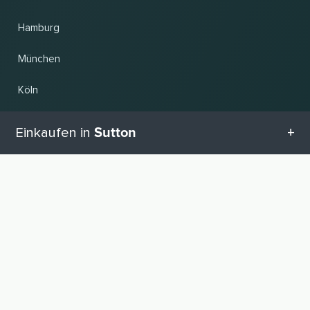
Hamburg
München
Köln
Frankfurt am Main
Sutton
Einkaufen in
Hannover
Alle Kategorien in Sutton
Land und Sprache ändern
Geschenketipps in Sutton
© 2026, Wogibtswas / Locabee. Alle Markennamen und Warenzeichen sind
Eigentum der jeweiligen Inhaber. Alle Angaben ohne Gewähr. Stand 07.08.2026
05:22:52
Babyausstattung