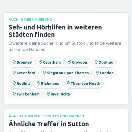
AUCH IN DER UMGEBUNG
Seh- und Hörhilfen in weiteren
Städten finden
Erweitere deine Suche rund um Sutton und finde weitere
passende Händler.
Bromley
Caterham
Croydon
Dorking
Greenford
Kingston upon Thames
London
Redhill
Richmond
Thornton Heath
Twickenham
invalidcity
ÄHNLICHE WAREN, SERVICES UND MARKEN
Ähnliche Treffer in Sutton