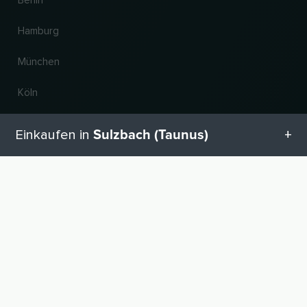
Berlin
Hamburg
München
Köln
Frankfurt am Main
Sulzbach (Taunus)
Einkaufen in
Hannover
Alle Kategorien in Sulzbach (Taunus)
NACH OBEN
Land und Sprache ändern
Geschenketipps in Sulzbach (Taunus)
© 2026, Wogibtswas / Locabee. Alle Markennamen und Warenzeichen sind
Eigentum der jeweiligen Inhaber. Alle Angaben ohne Gewähr. Stand 07.08.2026
22:54:39
Babyausstattung