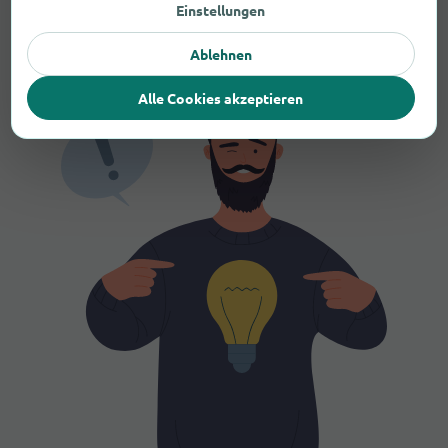
Einstellungen
besonders lange offen?
Ablehnen
Alle Cookies akzeptieren