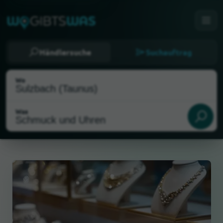
Händlersuche
Suchauftrag
Wo
Was
Als meinen Standort wählen