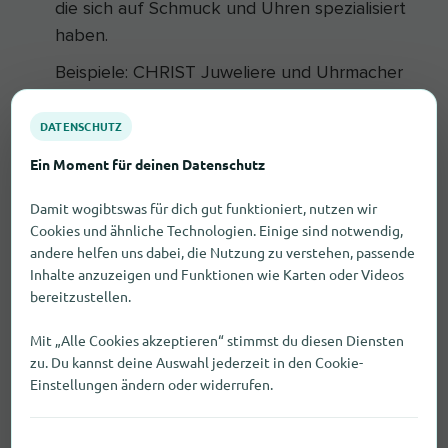
die sich auf Schmuck und Uhren spezialisiert
haben.
Beispiele: CHRIST Juweliere und Uhrmacher
(Main-Taunus-Zentrum 1), 123GOLD Trauring-
DATENSCHUTZ
Zentrum (Main-Taunus-Zentrum 1).
Ein Moment für deinen Datenschutz
Gibt es Schmuck und Uhren bei
Damit wogibtswas für dich gut funktioniert, nutzen wir
bekannten Ketten in Sulzbach
Cookies und ähnliche Technologien. Einige sind notwendig,
(Taunus)?
andere helfen uns dabei, die Nutzung zu verstehen, passende
Inhalte anzuzeigen und Funktionen wie Karten oder Videos
Welche Läden für Schmuck und
bereitzustellen.
Uhren in Sulzbach (Taunus) sind
Mit „Alle Cookies akzeptieren“ stimmst du diesen Diensten
samstags geöffnet?
zu. Du kannst deine Auswahl jederzeit in den Cookie-
Einstellungen ändern oder widerrufen.
Welche Anbieter für Schmuck und
Uhren in Sulzbach (Taunus) haben