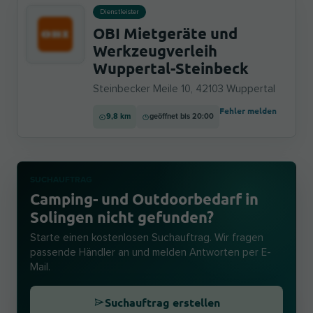
Dienstleister
OBI Mietgeräte und
Werkzeugverleih
Wuppertal-Steinbeck
Steinbecker Meile 10, 42103 Wuppertal
Fehler melden
9,8 km
geöffnet bis 20:00
SUCHAUFTRAG
Camping- und Outdoorbedarf in
Solingen nicht gefunden?
Starte einen kostenlosen Suchauftrag. Wir fragen
passende Händler an und melden Antworten per E-
Mail.
Suchauftrag erstellen