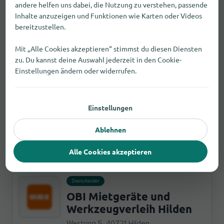
andere helfen uns dabei, die Nutzung zu verstehen, passende
Solingen
Inhalte anzuzeigen und Funktionen wie Karten oder Videos
Mangenberger Str. 10, 42655 Solingen
bereitzustellen.
2,4 km
Öffnungszeiten prüfen
Mit „Alle Cookies akzeptieren“ stimmst du diesen Diensten
Fehler melden
zu. Du kannst deine Auswahl jederzeit in den Cookie-
Einstellungen ändern oder widerrufen.
Dienstleister
OBI Mietgeräte und
Einstellungen
Werkzeugverleih Solingen
Mangenberger Str. 10, 42655 Solingen
Ablehnen
Fehler melden
2,4 km
geöffnet bis 20:00
Alle Cookies akzeptieren
Dienstleister
OBI Mietgeräte und
Werkzeugverleih Hilden
Westring 5, 40721 Hilden