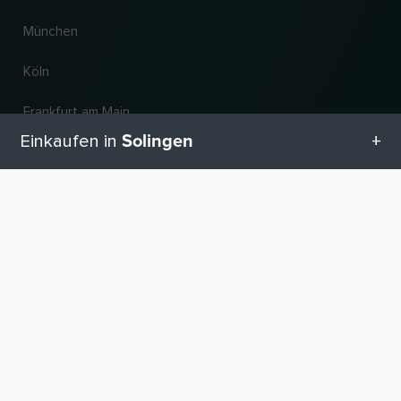
München
Köln
Frankfurt am Main
Solingen
Einkaufen in
Hannover
Alle Kategorien in Solingen
Land und Sprache ändern
Geschenketipps in Solingen
© 2026, Wogibtswas / Locabee. Alle Markennamen und Warenzeichen sind
Eigentum der jeweiligen Inhaber. Alle Angaben ohne Gewähr. Stand 07.08.2026
12:14:23
Babyausstattung