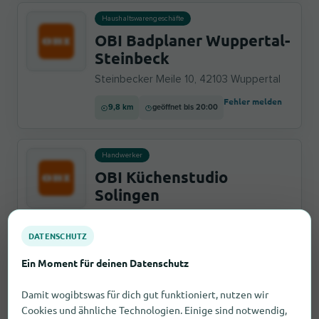
Haushaltswarengeschäfte
OBI Badplaner Wuppertal-
Steinbeck
Steinbecker Meile 10, 42103 Wuppertal
Fehler melden
9,8 km
geöffnet bis 20:00
Handwerker
OBI Küchenstudio
Solingen
Mangenberger Str. 10, 42655 Solingen
DATENSCHUTZ
Fehler melden
2,4 km
geöffnet bis 20:00
Ein Moment für deinen Datenschutz
Damit wogibtswas für dich gut funktioniert, nutzen wir
Handwerker
Cookies und ähnliche Technologien. Einige sind notwendig,
Deine Werkstatt im OBI