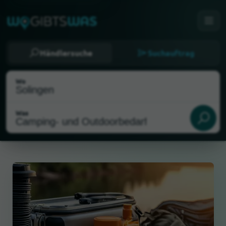
Händlersuche
Suchauftrag
Wo
Was
Als meinen Standort wählen