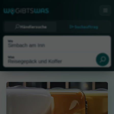
Händlersuche
Suchauftrag
Wo
Was
Als meinen Standort wählen