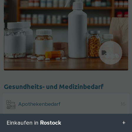
Gesundheits- und Medizinbedarf
Apothekenbedarf
16
Rostock
Einkaufen in
Medizinische Geräte
15