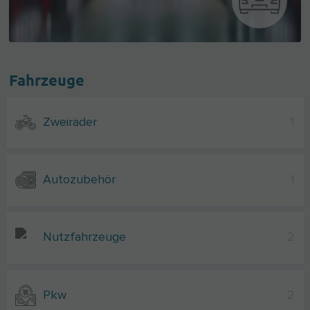
Fahrzeuge
Zweiräder
1
Autozubehör
1
Nutzfahrzeuge
2
Pkw
2