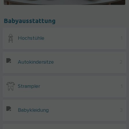
Babyausstattung
Hochstühle
1
Autokindersitze
2
Strampler
1
Babykleidung
3