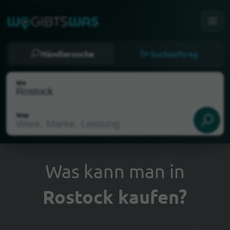
Händlersuche
Suchauftrag
Wo
Was
Was kann man in
Rostock kaufen?
Als meinen Standort wählen