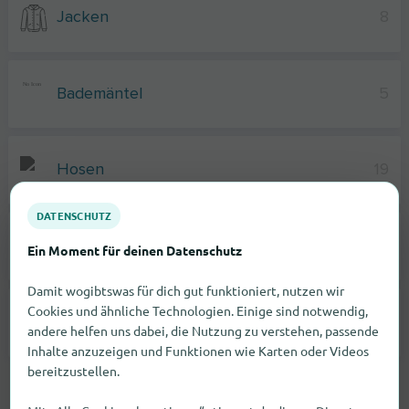
Jacken
8
Bademäntel
5
Hosen
19
DATENSCHUTZ
Socken
14
Ein Moment für deinen Datenschutz
Damit wogibtswas für dich gut funktioniert, nutzen wir
Cookies und ähnliche Technologien. Einige sind notwendig,
T-Shirts
14
andere helfen uns dabei, die Nutzung zu verstehen, passende
Inhalte anzuzeigen und Funktionen wie Karten oder Videos
bereitzustellen.