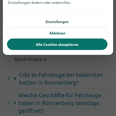
Einstellungen ändern oder widerrufen.
Welche Läden in Ronnenberg
gelten als gute Anlaufstelle für
Einstellungen
Fahrzeuge?
Ablehnen
In Ronnenberg findest du einige Anbieter, die
sich auf Fahrzeuge spezialisiert haben.
Alle Cookies akzeptieren
Beispiele: Autohaus Halm GmbH (Robert-
Bosch-Straße 1).
Gibt es Fahrzeuge bei bekannten
Ketten in Ronnenberg?
Welche Geschäfte für Fahrzeuge
haben in Ronnenberg samstags
geöffnet?