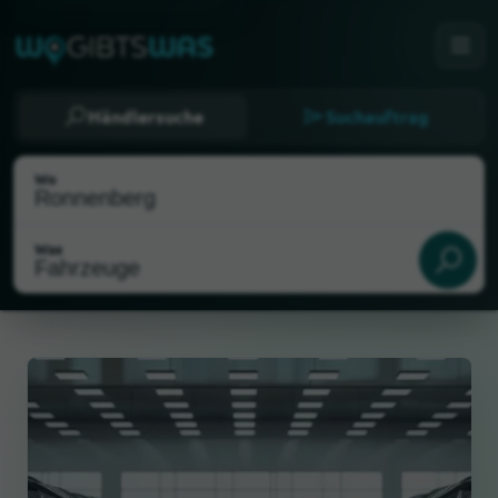
Händlersuche
Suchauftrag
Wo
Was
Als meinen Standort wählen