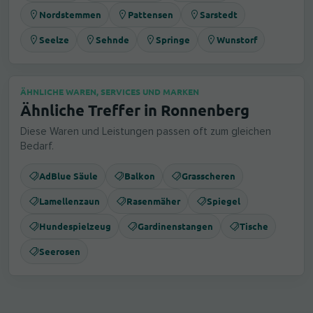
Nordstemmen
Pattensen
Sarstedt
Seelze
Sehnde
Springe
Wunstorf
ÄHNLICHE WAREN, SERVICES UND MARKEN
Ähnliche Treffer in Ronnenberg
Diese Waren und Leistungen passen oft zum gleichen
Bedarf.
AdBlue Säule
Balkon
Grasscheren
Lamellenzaun
Rasenmäher
Spiegel
Hundespielzeug
Gardinenstangen
Tische
Seerosen