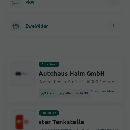
Pkw
2
Zweiräder
1
Autohäuser
Autohaus Halm GmbH
Robert-Bosch-Straße 1, 30989 Gehrden
Fehler melden
3,2 km
geöffnet bis 14:00
Tankstellen
star Tankstelle