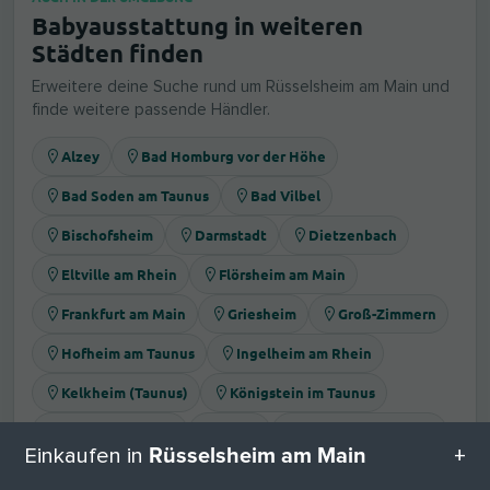
Babyausstattung in weiteren
Städten finden
Erweitere deine Suche rund um Rüsselsheim am Main und
finde weitere passende Händler.
Alzey
Bad Homburg vor der Höhe
Bad Soden am Taunus
Bad Vilbel
Bischofsheim
Darmstadt
Dietzenbach
Eltville am Rhein
Flörsheim am Main
Frankfurt am Main
Griesheim
Groß-Zimmern
Hofheim am Taunus
Ingelheim am Rhein
Kelkheim (Taunus)
Königstein im Taunus
Langen (Hessen)
Mainz
Mörfelden-Walldorf
Rüsselsheim am Main
Einkaufen in
Neu-Isenburg
Niedernhausen