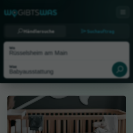
Händlersuche
Suchauftrag
Wo
Was
Als meinen Standort wählen