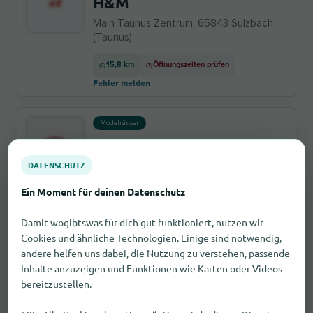
H&M
Main Taunus Zentrum, 65843 Sulzbach
(Taunus)
15,8 km
Öffnungszeiten prüfen
Fehler melden
Modehäuser
C&A
DATENSCHUTZ
Main-Taunus-Zentrum, 65843 Sulzbach
(Taunus)
Ein Moment für deinen Datenschutz
15,8 km
Öffnungszeiten prüfen
Damit wogibtswas für dich gut funktioniert, nutzen wir
Fehler melden
Cookies und ähnliche Technologien. Einige sind notwendig,
andere helfen uns dabei, die Nutzung zu verstehen, passende
Modehäuser
Inhalte anzuzeigen und Funktionen wie Karten oder Videos
C&A
bereitzustellen.
Bahnhofsplatz 3, 65189 Wiesbaden