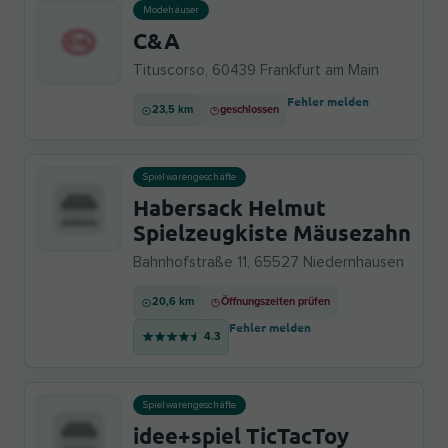
Modehäuser
C&A
Tituscorso, 60439 Frankfurt am Main
Fehler melden
23,5 km
geschlossen
Spielwarengeschäfte
Habersack Helmut
Spielzeugkiste Mäusezahn
Bahnhofstraße 11, 65527 Niedernhausen
20,6 km
Öffnungszeiten prüfen
Fehler melden
4.3
Spielwarengeschäfte
idee+spiel TicTacToy