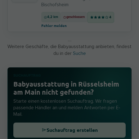
Bischofsheim
4,2 km
geschlossen
4
Fehler melden
…
Weitere Geschäfte, die Babyausstattung anbieten, findest
du in der
Suche
SUCHAUFTRAG
Babyausstattung in Rüsselsheim
am Main nicht gefunden?
Starte einen kostenlosen Suchauftrag. Wir fragen
passende Händler an und melden Antworten per E-
Mail.
Suchauftrag erstellen