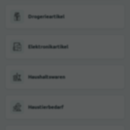
Drogerieartikel
Elektronikartikel
Haushaltswaren
Haustierbedarf