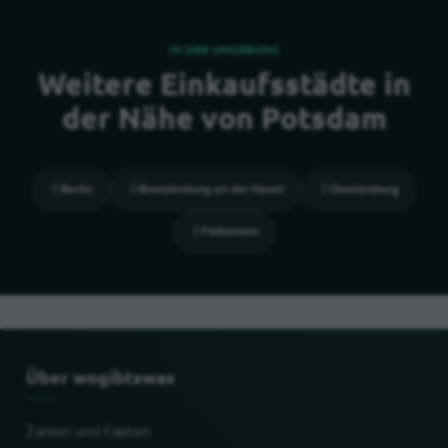
IN DER UMGEBUNG
Weitere Einkaufsstädte in
der Nähe von Potsdam
Berlin
Brandenburg an der Havel
Oranienburg
Falkensee
Über wogibtswas
Zahlen und Fakten