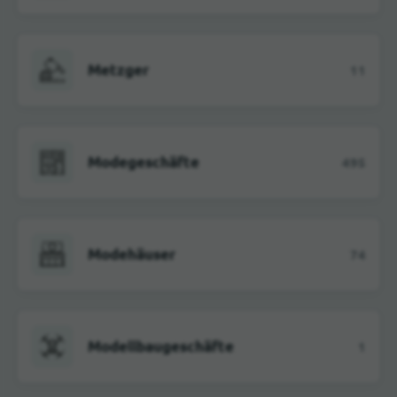
Metzger
11
Modegeschäfte
495
Modehäuser
74
Modellbaugeschäfte
1