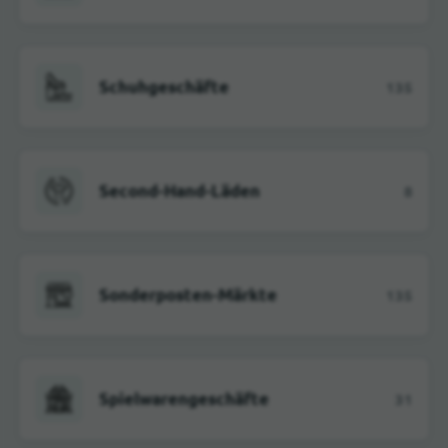
Schuhgeschäfte
135
Second-Hand-Läden
8
Sonderposten-Märkte
135
Spielwarengeschäfte
31