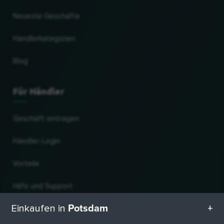
Neueste Geschäfte
Händlerkategorien
Blog
Für Händler
Geschäft eintragen
Händler-Login
Vorteile
Hilfe und Support
Potsdam
Einkaufen in
Einkaufen in Deutschland