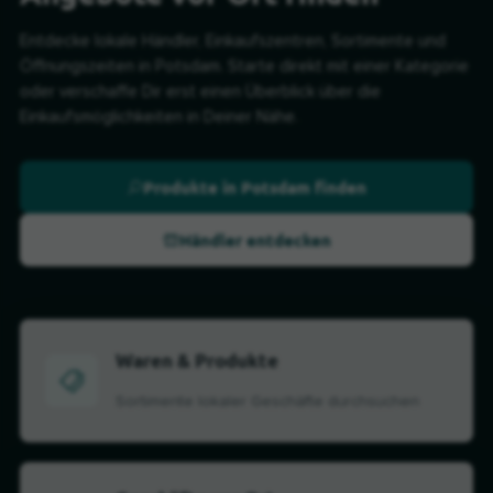
Entdecke lokale Händler, Einkaufszentren, Sortimente und
Öffnungszeiten in Potsdam. Starte direkt mit einer Kategorie
oder verschaffe Dir erst einen Überblick über die
Einkaufsmöglichkeiten in Deiner Nähe.
Produkte in Potsdam finden
Händler entdecken
Waren & Produkte
Sortimente lokaler Geschäfte durchsuchen