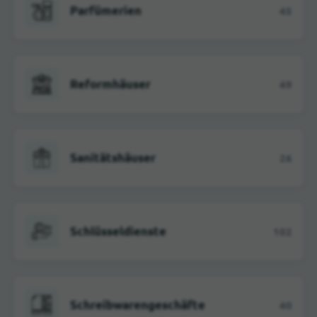
Parfümerien
45
Reformhäuser
49
Sanitätshäuser
26
Schlüsseldienste
102
Schreibwarengeschäfte
40