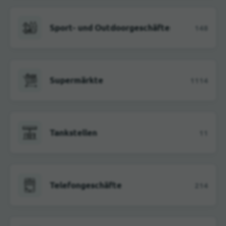
Sport- und Outdoorgeschäfte
148
Supermärkte
1114
Tankstellen
11
Telefongeschäfte
214