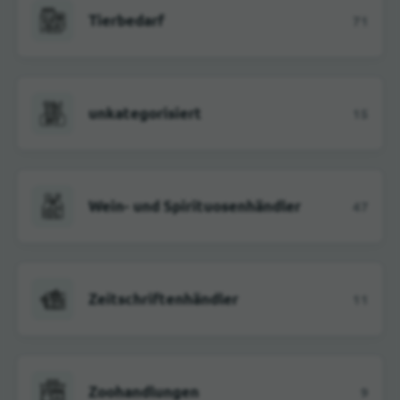
Tierbedarf
71
unkategorisiert
15
Wein- und Spirituosenhändler
47
Zeitschriftenhändler
11
Zoohandlungen
9