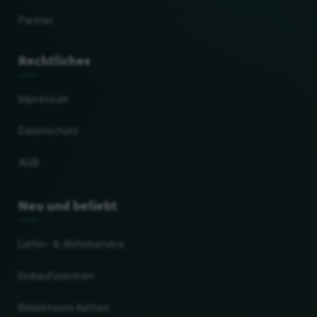
Partner
Rechtliches
Impressum
Datenschutz
AGB
Neu und beliebt
Liefer- & Abholservice
Einkaufszentren
Beliebteste Ketten