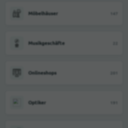
Möbelhäuser
147
Musikgeschäfte
22
Onlineshops
201
Optiker
191