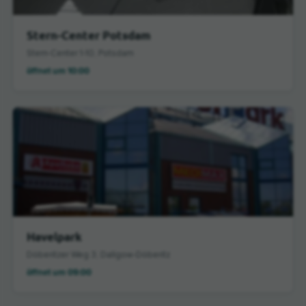
Stern-Center Potsdam
Stern-Center 1-10, Potsdam
öffnet um 10:00
Havelpark
Döberitzer Weg 3, Dallgow-Döberitz
öffnet um 09:00