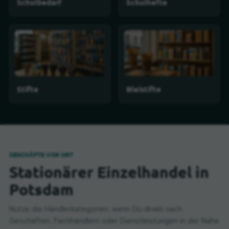
Schulbedarf
Schulhefte
Stifte
Bleistifte
GESCHÄFTE VOR ORT
Stationärer Einzelhandel in
Potsdam
Nutze die Händlerkategorien, wenn Du direkt nach
Geschäften, Fachhändlern oder Dienstleistungen in der Nähe