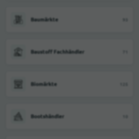
Baumärkte
93
Baustoff Fachhändler
71
Biomärkte
125
Bootshändler
10