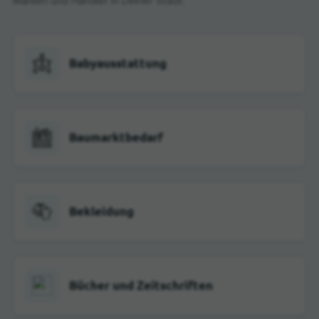
Marken und Händler in Deiner Stadt.
Babyausstattung
Baumarktbedarf
Bekleidung
Bücher und Zeitschriften