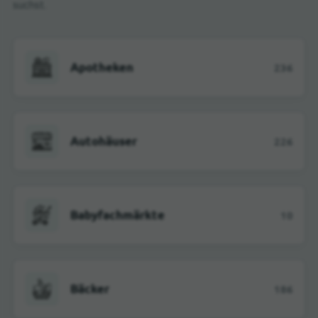
suchst.
Apotheken
236
Autohäuser
226
Babyfachmärkte
10
Bäcker
186