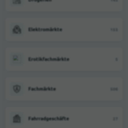
Elektromärkte
153
Erotikfachmärkte
5
Fachmärkte
508
Fahrradgeschäfte
27