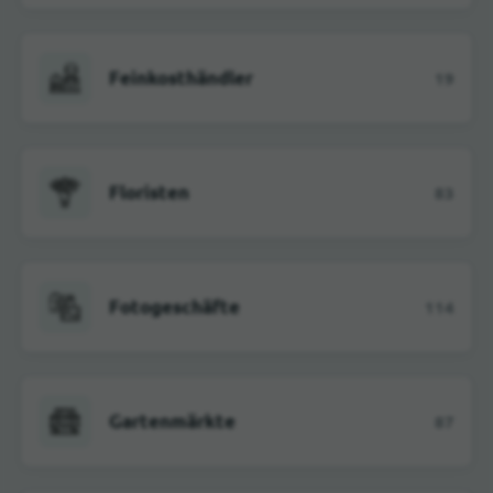
Feinkosthändler
19
Floristen
83
Fotogeschäfte
114
Gartenmärkte
87