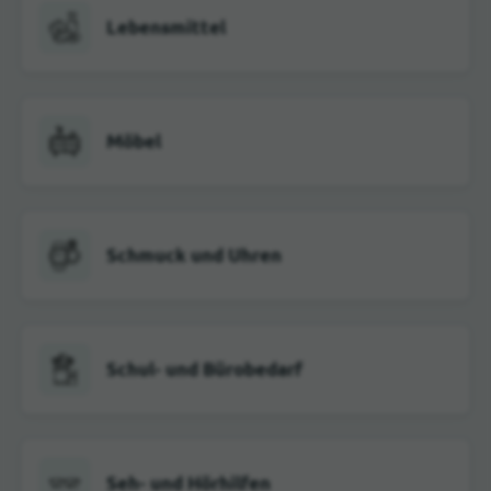
Lebensmittel
Möbel
Schmuck und Uhren
Schul- und Bürobedarf
Seh- und Hörhilfen