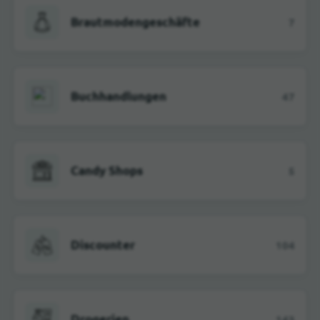
Brautmodengeschäfte
7
Buchhandlungen
47
Candy Shops
5
Discounter
104
Drogerien
143