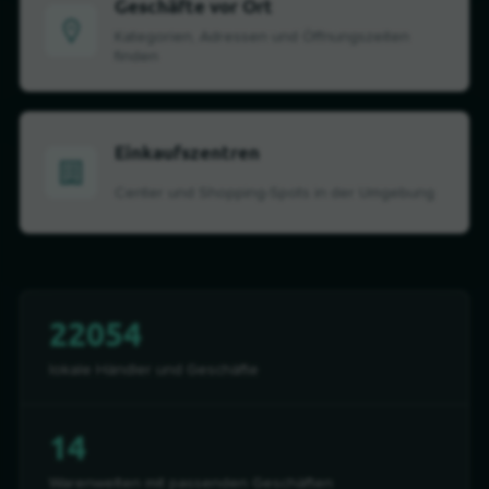
Geschäfte vor Ort
Kategorien, Adressen und Öffnungszeiten
finden
Einkaufszentren
Center und Shopping-Spots in der Umgebung
22054
lokale Händler und Geschäfte
14
Warenwelten mit passenden Geschäften