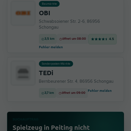
Baumärkte
OBI
Schwabsoiener Str. 2-6, 86956
Schongau
3,5 km
öffnet um 08:00
4.5
Fehler melden
Sonderposten-Märkte
TEDi
Bernbeurener Str. 4, 86956 Schongau
Fehler melden
3,7 km
öffnet um 09:00
SUCHAUFTRAG
Spielzeug in Peiting nicht