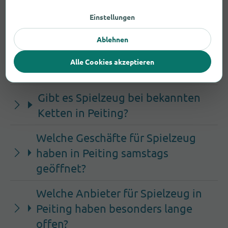
In Peiting findest du einige Anbieter, die sich
Einstellungen
auf Spielzeug spezialisiert haben.
Ablehnen
Beispiele: Spiel+Pro Baby Inh. Hildegard Hensel
(Am Lerchenfeld 1), Müller (Schongauer Straße
Alle Cookies akzeptieren
46).
Gibt es Spielzeug bei bekannten
Ketten in Peiting?
Welche Geschäfte für Spielzeug
haben in Peiting samstags
geöffnet?
Welche Anbieter für Spielzeug in
Peiting haben besonders lange
offen?