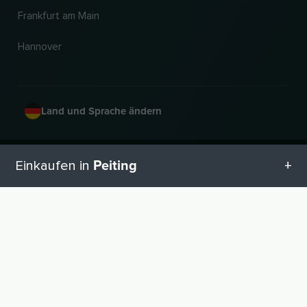
Frankfurt am Main
Hannover
Land und Sprache ändern
© 2026, Wogibtswas / Locabee. Alle Markennamen und Warenzeichen sind
Peiting
Einkaufen in
Eigentum der jeweiligen Inhaber. Alle Angaben ohne Gewähr. Stand 08.08.2026
00:59:21
Alle Kategorien in Peiting
Geschenketipps in Peiting