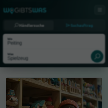
Händlersuche
Suchauftrag
Wo
Was
Als meinen Standort wählen