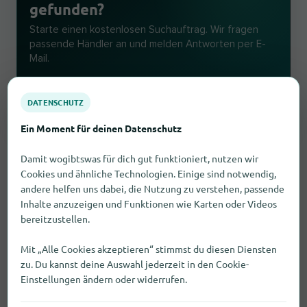
gefunden?
Starte einen kostenlosen Suchauftrag. Wir fragen
passende Händler an und melden Antworten per E-
Mail.
Suchauftrag erstellen
DATENSCHUTZ
Ein Moment für deinen Datenschutz
Damit wogibtswas für dich gut funktioniert, nutzen wir
Cookies und ähnliche Technologien. Einige sind notwendig,
andere helfen uns dabei, die Nutzung zu verstehen, passende
Inhalte anzuzeigen und Funktionen wie Karten oder Videos
bereitzustellen.
Welche Geschäfte in Peiting sind
Mit „Alle Cookies akzeptieren“ stimmst du diesen Diensten
auf den Verkauf von Spielzeug
zu. Du kannst deine Auswahl jederzeit in den Cookie-
Einstellungen ändern oder widerrufen.
spezialisiert?