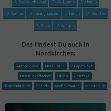
Castrop-Rauxel
Dortmund
Hamm
Kamen
Lüdinghausen
Lünen
Münster
Selm
Waltrop
Das findest Du auch in
Nordkirchen:
Aufbackware
Hefe Frisch
Pumpernickel
Frühstücksflocken
Oliven
Getränke
Trockenkräuter
Spätzle
Knabberwaren
Meerrettich