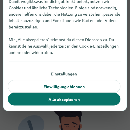
Damit wogibtswas für dich gut funktioniert, nutzen wir
Cookies und ähnliche Technologien. Einige sind notwendig,
Welche Anbieter für Tabakwaren in
andere helfen uns dabei, die Nutzung zu verstehen, passende
Inhalte anzuzeigen und Funktionen wie Karten oder Videos
Nordkirchen haben besonders
bereitzustellen.
lange offen?
Mit „Alle akzeptieren“ stimmst du diesen Diensten zu. Du
Welche Geschäfte könnten in
kannst deine Auswahl jederzeit in den Cookie-Einstellungen
ändern oder widerrufen.
Nordkirchen noch Tabakwaren
führen?
Einstellungen
Worauf muss ich beim Kauf von
Tabakwaren achten?
Einwilligung ablehnen
Alle akzeptieren