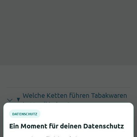
Welche Ketten führen Tabakwaren
in Nordkirchen?
In Nordkirchen findest du Tabakwaren unter
anderem bei bekannten Ketten wie Edeka,
beispielsweise: Edeka (Bahnhofstraße 3)