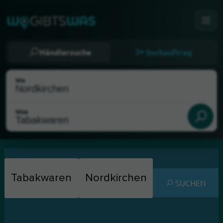
Händlersuche
Suchauftrag
Wo
Was
SUCHEN
Als meinen Standort wählen