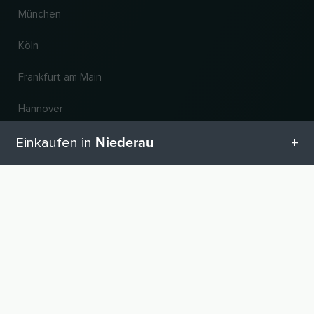
München
Köln
Frankfurt am Main
Hannover
Niederau
Einkaufen in
Land und Sprache ändern
Alle Kategorien in Niederau
© 2026, Wogibtswas / Locabee. Alle Markennamen und Warenzeichen sind
NACH OBEN
Eigentum der jeweiligen Inhaber. Alle Angaben ohne Gewähr. Stand 06.08.2026
18:33:30
Geschenketipps in Niederau
Babyausstattung