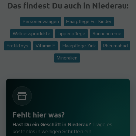
Das findest Du auch in Niederau:
Personenwaagen
Haarpflege Für Kinder
Wellnessprodukte
Lippenpflege
Sonnencreme
Erotiktoys
Vitamin E
Haarpflege Zink
Rheumabad
Mineralien
Fehlt hier was?
Hast Du ein Geschäft in Niederau?
Trage es
kostenlos in wenigen Schritten ein.