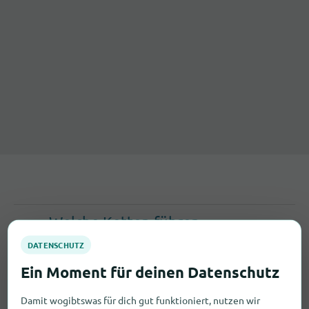
Welche Ketten führen
Gesundheits- und Medizinbedarf in
Niederau?
In Niederau findest du Gesundheits- und
Damit wogibtswas für dich gut funktioniert, nutzen wir