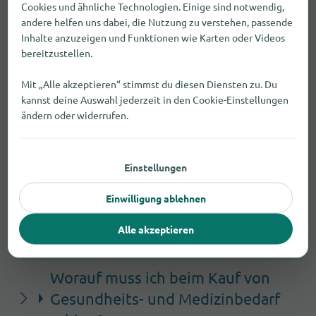
Medizinbedarf unter anderem bei bekannten
Cookies und ähnliche Technologien. Einige sind notwendig,
andere helfen uns dabei, die Nutzung zu verstehen, passende
Ketten wie Real, Reformhaus, beispielsweise:
Inhalte anzuzeigen und Funktionen wie Karten oder Videos
Real (Meißener Straße 85), Reformhaus
bereitzustellen.
(Hauptstr. 24), Reformhaus (Hahnemannplatz 1)
Mit „Alle akzeptieren“ stimmst du diesen Diensten zu. Du
kannst deine Auswahl jederzeit in den Cookie-Einstellungen
Welches Geschäft für Gesundheits-
ändern oder widerrufen.
und Medizinbedarf hat in Niederau
unter der Woche am längsten
geöffnet?
Einstellungen
Einwilligung ablehnen
Wo finde ich darüber hinaus
Gesundheits- und Medizinbedarf in
Alle akzeptieren
Niederau?
Worauf muss ich beim Kauf von
Gesundheits- und Medizinbedarf