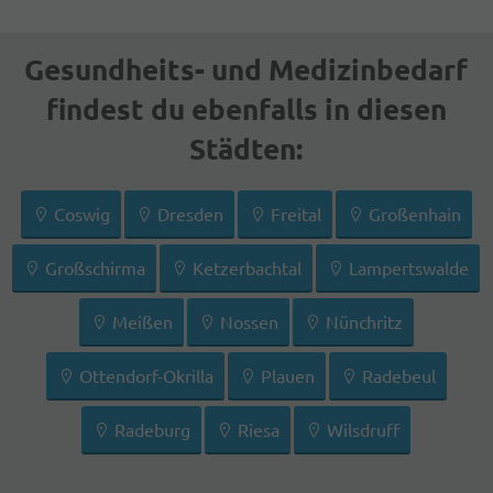
Gesundheits- und Medizinbedarf
findest du ebenfalls in diesen
Städten:
Coswig
Dresden
Freital
Großenhain
Großschirma
Ketzerbachtal
Lampertswalde
Meißen
Nossen
Nünchritz
Ottendorf-Okrilla
Plauen
Radebeul
Radeburg
Riesa
Wilsdruff