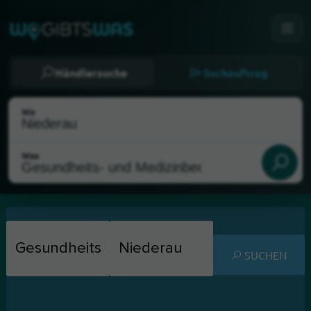
Händlersuche
Suchauftrag
Wo
Was
SUCHEN
Als meinen Standort wählen