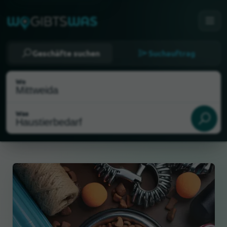
Geschäfte suchen
Suchauftrag
Wo
Was
Als meinen Standort wählen