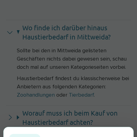
Wo finde ich darüber hinaus
Haustierbedarf in Mittweida?
Sollte bei den in Mittweida gelisteten
Geschäften nichts dabei gewesen sein, schau
doch mal auf unseren Kategorieseiten vorbei.
Haustierbedarf findest du klassischerweise bei
Anbietern aus folgenden Kategorien:
Zoohandlungen
oder
Tierbedarf
.
Worauf muss ich beim Kauf von
Haustierbedarf achten?