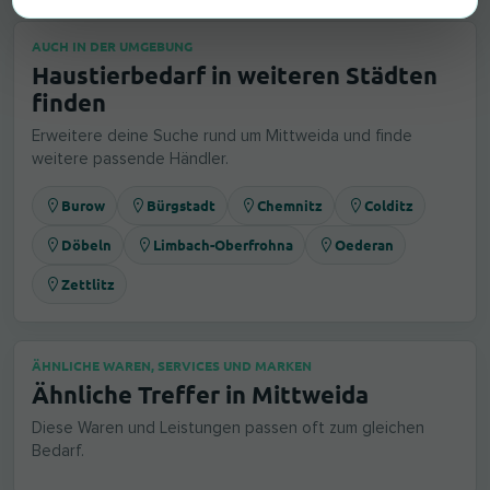
AUCH IN DER UMGEBUNG
Haustierbedarf in weiteren Städten
finden
Erweitere deine Suche rund um Mittweida und finde
weitere passende Händler.
Burow
Bürgstadt
Chemnitz
Colditz
Döbeln
Limbach-Oberfrohna
Oederan
Zettlitz
ÄHNLICHE WAREN, SERVICES UND MARKEN
Ähnliche Treffer in Mittweida
Diese Waren und Leistungen passen oft zum gleichen
Bedarf.