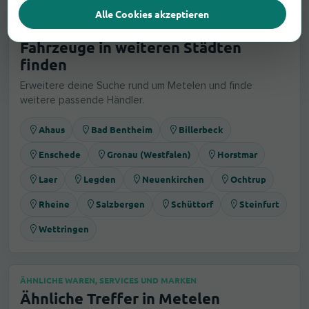
Alle Cookies akzeptieren
AUCH IN DER UMGEBUNG
Fahrzeuge in weiteren Städten
finden
Erweitere deine Suche rund um Metelen und finde
weitere passende Händler.
Ahaus
Bad Bentheim
Billerbeck
Enschede
Gronau (Westfalen)
Horstmar
Laer
Legden
Neuenkirchen
Ochtrup
Rheine
Salzbergen
Schüttorf
Steinfurt
Wettringen
ÄHNLICHE WAREN, SERVICES UND MARKEN
Ähnliche Treffer in Metelen