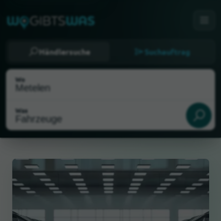
Händlersuche
Suchauftrag
Wo
Was
Als meinen Standort wählen