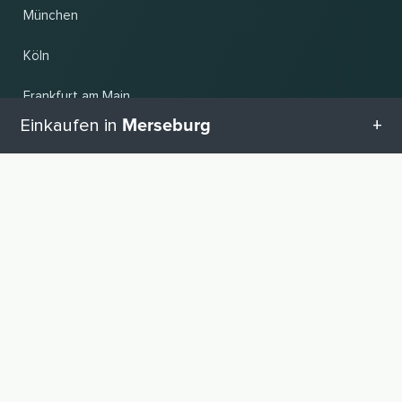
München
Köln
Frankfurt am Main
Merseburg
Einkaufen in
Hannover
Alle Kategorien in Merseburg
Land und Sprache ändern
Geschenketipps in Merseburg
© 2026, Wogibtswas / Locabee. Alle Markennamen und Warenzeichen sind
Eigentum der jeweiligen Inhaber. Alle Angaben ohne Gewähr. Stand 07.08.2026
20:12:02
Babyausstattung