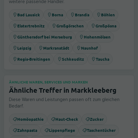
weitere passende Händler.
Bad Lausick
Borna
Brandis
Böhlen
Elstertrebnitz
Großgörschen
Großpösna
Günthersdorf bei Merseburg
Hohenmölsen
Leipzig
Markranstädt
Naunhof
Regis-Breitingen
Schkeuditz
Taucha
ÄHNLICHE WAREN, SERVICES UND MARKEN
Ähnliche Treffer in Markkleeberg
Diese Waren und Leistungen passen oft zum gleichen
Bedarf.
Homöopathie
Haut-Check
Zucker
Zahnpasta
Lippenpflege
Taschentücher