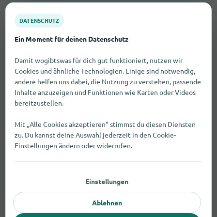
DATENSCHUTZ
Ein Moment für deinen Datenschutz
Damit wogibtswas für dich gut funktioniert, nutzen wir
Wo finde ich in Markkleeberg eine
Cookies und ähnliche Technologien. Einige sind notwendig,
andere helfen uns dabei, die Nutzung zu verstehen, passende
gute Auswahl an Gesundheits- und
Inhalte anzuzeigen und Funktionen wie Karten oder Videos
Medizinbedarf?
bereitzustellen.
In Markkleeberg findest du einige Anbieter, die
Mit „Alle Cookies akzeptieren“ stimmst du diesen Diensten
zu. Du kannst deine Auswahl jederzeit in den Cookie-
sich auf Gesundheits- und Medizinbedarf
Einstellungen ändern oder widerrufen.
spezialisiert haben.
Beispiele: ORTHO-LEH Sanitätshaus Leipzig
Lehmann-Eitner (Koburger Straße 50).
Einstellungen
Ablehnen
Wo finde ich Gesundheits- und