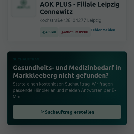
AOK PLUS - Filiale Leipzig
Connewitz
Kochstraße 138, 04277 Leipzig
Fehler melden
4,5 km
öffnet um 09:00
SUCHAUFTRAG
Gesundheits- und Medizinbedarf in
Markkleeberg nicht gefunden?
Starte einen kostenlosen Suchauftrag. Wir fragen
passende Händler an und melden Antworten per E-
Mail.
Suchauftrag erstellen