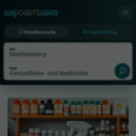
Händlersuche
Suchauftrag
Wo
Was
Als meinen Standort wählen