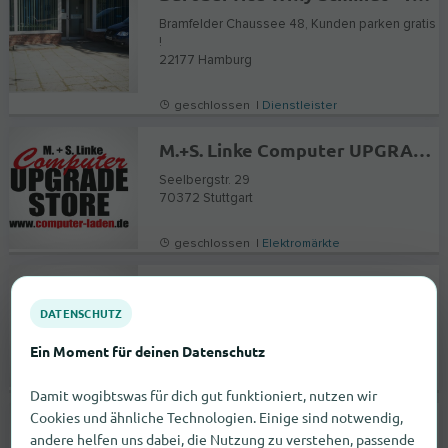
Bramfelder Chaussee 48, Kunden parken gratis
!
22177
Hamburg
geschlossen |
Dienstleister
M.+S. Linke Computer UPGRADE STORE
Seelbergstr. 29
70372
Stuttgart
geschlossen |
Elektromärkte
pconnect Solutions GmbH Webdesign
DATENSCHUTZ
Lerchenstrasse 22
55270
Ober-Olm
Ein Moment für deinen Datenschutz
geschlossen |
Dienstleister
Damit wogibtswas für dich gut funktioniert, nutzen wir
Cookies und ähnliche Technologien. Einige sind notwendig,
Softwareindustrie24
andere helfen uns dabei, die Nutzung zu verstehen, passende