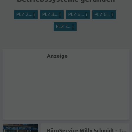
PLZ 2....
PLZ 3....
PLZ 5....
PLZ 6....
1
1
1
1
PLZ 7....
1
Anzeige
BüroService Willy Schmidt - Technischer Support für Kopierer, Drucker, Scanner + Fax + Toner