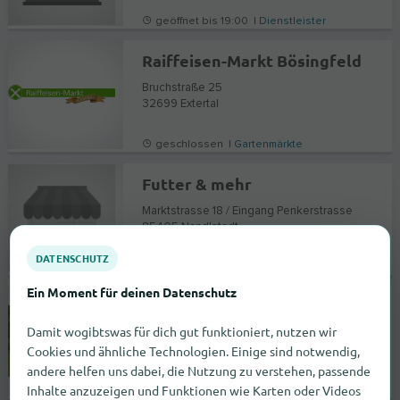
geöffnet bis 19:00 |
Dienstleister
Raiffeisen-Markt Bösingfeld
Bruchstraße 25
32699
Extertal
geschlossen |
Gartenmärkte
Futter & mehr
Marktstrasse 18 / Eingang Penkerstrasse
85405
Nandlstadt
DATENSCHUTZ
geschlossen |
Zoohandlungen
Ein Moment für deinen Datenschutz
Raiffeisen-Markt Brakel
Damit wogibtswas für dich gut funktioniert, nutzen wir
Warburger Straße 28
Cookies und ähnliche Technologien. Einige sind notwendig,
33034
Brakel
andere helfen uns dabei, die Nutzung zu verstehen, passende
Inhalte anzuzeigen und Funktionen wie Karten oder Videos
geschlossen |
Gartenmärkte