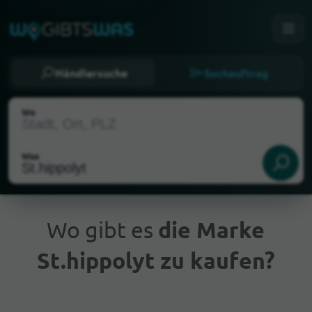
Händlersuche
Suchauftrag
Wo
Was
Wo gibt es
die Marke
St.hippolyt zu kaufen?
Aktueller Standort