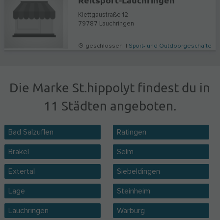
Klettgaustraße 12
79787
Lauchringen
geschlossen |
Sport- und Outdoorgeschäfte
Die Marke St.hippolyt findest du in
11 Städten angeboten.
Bad Salzuflen
Ratingen
Brakel
Selm
Extertal
Siebeldingen
Lage
Steinheim
Lauchringen
Warburg