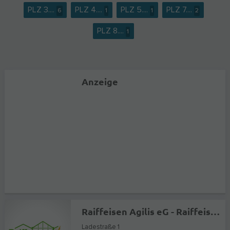
PLZ 3....
PLZ 4....
PLZ 5....
PLZ 7....
6
1
1
2
PLZ 8....
1
Anzeige
Raiffeisen Agilis eG - Raiffeisen-Markt Selm
Ladestraße 1