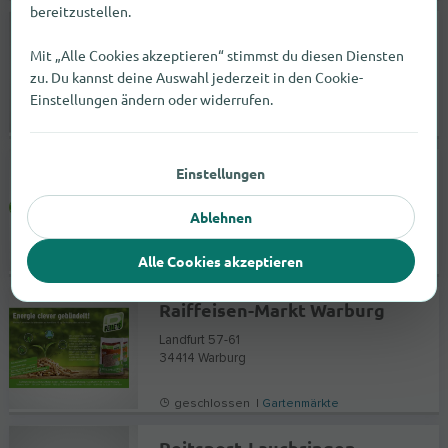
bereitzustellen.
Kügler Mühle
Mit „Alle Cookies akzeptieren“ stimmst du diesen Diensten
Mühlweg 8
zu. Du kannst deine Auswahl jederzeit in den Cookie-
76833
Siebeldingen
Einstellungen ändern oder widerrufen.
Keine Angabe |
Tierbedarf
Raiffeisen-Markt Schötmar
Einstellungen
Oerlinghauser Straße 2A
Ablehnen
32108
Bad Salzuflen
Alle Cookies akzeptieren
geschlossen |
Gartenmärkte
Raiffeisen-Markt Warburg
Landfurt 57-61
34414
Warburg
geschlossen |
Gartenmärkte
Reitsport-Lauchringen