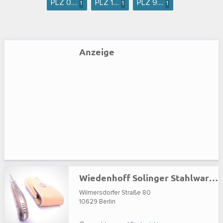
PLZ 0....
PLZ 1....
PLZ 9....
1
1
1
Anzeige
Wiedenhoff Solinger Stahlwaren & Schneidwaren
Wilmersdorfer Straße 80
10629
Berlin