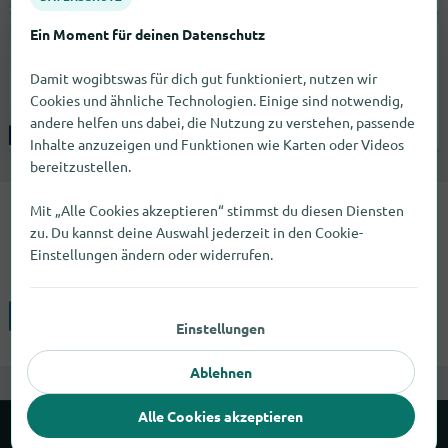
geschlossen |
Fachmärkte
Ein Moment für deinen Datenschutz
Mars Würzburg
Damit wogibtswas für dich gut funktioniert, nutzen wir
Karmelitenstraße 39
97070
Würzburg
Cookies und ähnliche Technologien. Einige sind notwendig,
andere helfen uns dabei, die Nutzung zu verstehen, passende
Inhalte anzuzeigen und Funktionen wie Karten oder Videos
Keine Angabe |
Fachmärkte
bereitzustellen.
Mit „Alle Cookies akzeptieren“ stimmst du diesen Diensten
Die Marke Solinger Schneidwaren
zu. Du kannst deine Auswahl jederzeit in den Cookie-
Einstellungen ändern oder widerrufen.
findest du in 2 Städten angeboten.
Berlin
Würzburg
Einstellungen
Ablehnen
Alle Cookies akzeptieren
Über wogibtswas