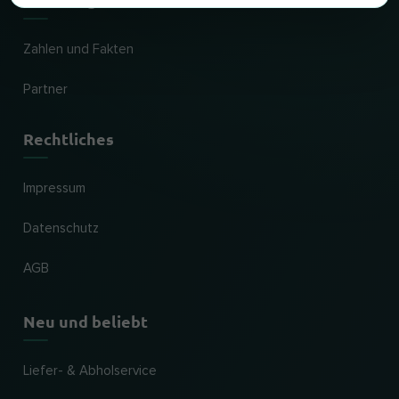
Zahlen und Fakten
Partner
Rechtliches
Impressum
Datenschutz
AGB
Neu und beliebt
Liefer- & Abholservice