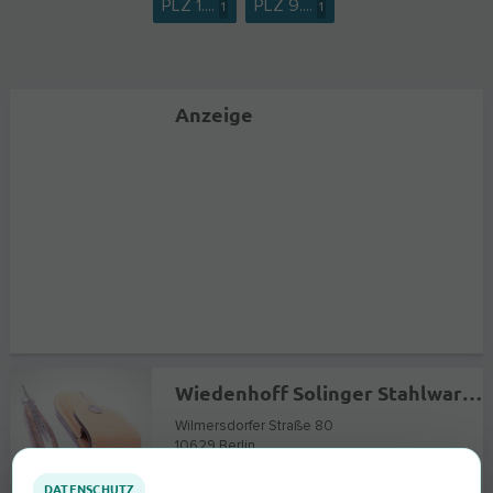
PLZ 1....
PLZ 9....
1
1
Anzeige
Wiedenhoff Solinger Stahlwaren & Schneidwaren
Wilmersdorfer Straße 80
10629
Berlin
DATENSCHUTZ