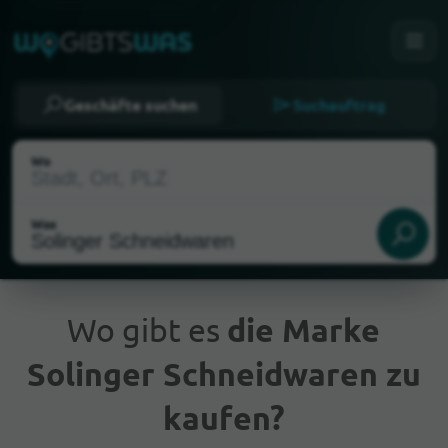
Geschäfte suchen
Suchauftrag
Wo
Was
Wo gibt es
die Marke
Solinger Schneidwaren zu
Aktueller Standort
kaufen?