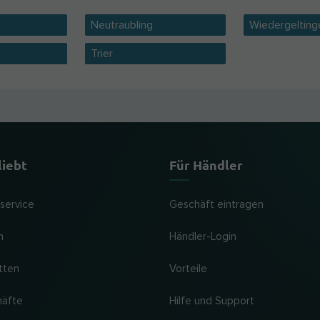
Neutraubling
Wiedergelting
Trier
liebt
Für Händler
lservice
Geschäft eintragen
n
Händler-Login
tten
Vorteile
häfte
Hilfe und Support