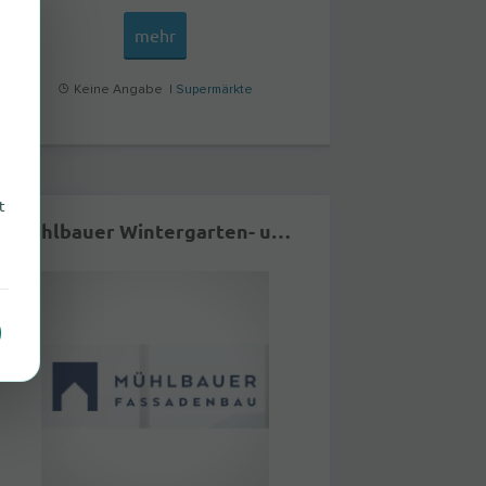
mehr
Keine Angabe |
Supermärkte
t
Mühlbauer Wintergarten- und Fassadenbau