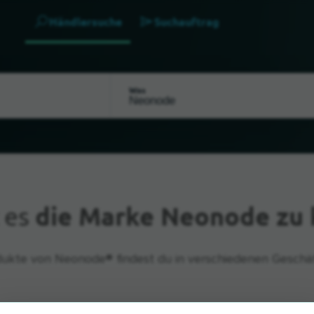
Händlersuche
Suchauftrag
Was
 es
die Marke Neonode zu 
ukte von Neonode® findest du in verschiedenen Geschä