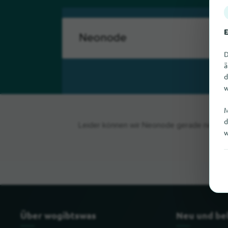
E
D
ä
d
w
M
d
Leider können wir Neonode gerade nicht fi
w
Über wogibtswas
Neu und be