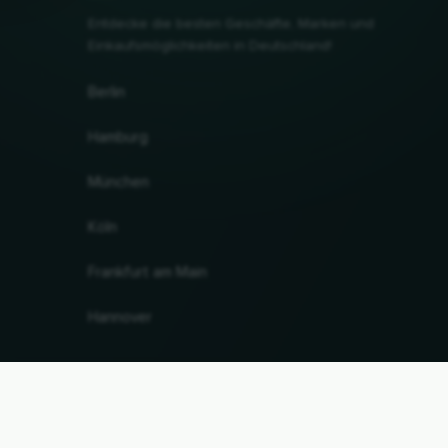
Entdecke die besten Geschäfte, Marken und
Einkaufsmöglichkeiten in Deutschland!
Berlin
Hamburg
München
Köln
Frankfurt am Main
Hannover