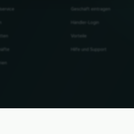
lservice
Geschäft eintragen
n
Händler-Login
tten
Vorteile
häfte
Hilfe und Support
rien
NACH OBEN