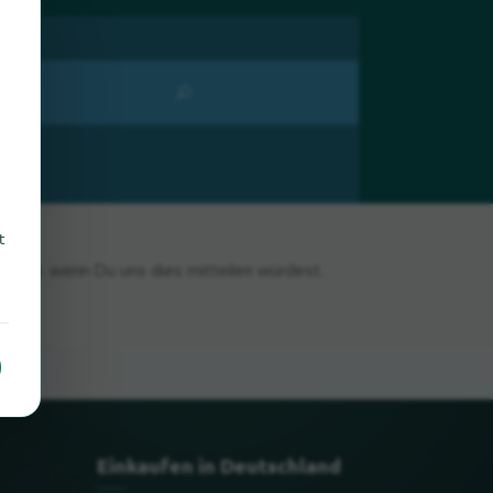
t
reuen, wenn Du uns dies mitteilen würdest.
Einkaufen in Deutschland