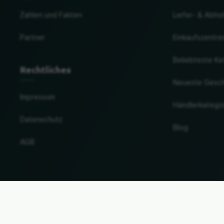
Zahlen und Fakten
Liefer- & Abho
Partner
Einkaufszentre
Beliebteste Ke
Rechtliches
Neueste Gesc
Impressum
Händlerkatego
Datenschutz
Blog
AGB
Land und Sprache ändern