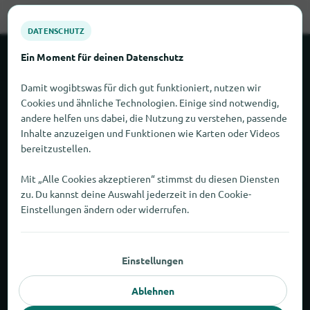
DATENSCHUTZ
Ein Moment für deinen Datenschutz
Über wogibtswas
Damit wogibtswas für dich gut funktioniert, nutzen wir
Cookies und ähnliche Technologien. Einige sind notwendig,
Zahlen und Fakten
andere helfen uns dabei, die Nutzung zu verstehen, passende
Inhalte anzuzeigen und Funktionen wie Karten oder Videos
Partner
bereitzustellen.
Rechtliches
Mit „Alle Cookies akzeptieren“ stimmst du diesen Diensten
zu. Du kannst deine Auswahl jederzeit in den Cookie-
Einstellungen ändern oder widerrufen.
Impressum
Datenschutz
Einstellungen
AGB
Ablehnen