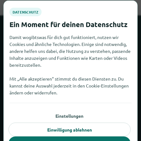
Über wogibtswas
Damit wogibtswas für dich gut funktioniert, nutzen wir
Cookies und ähnliche Technologien. Einige sind notwendig,
Zahlen und Fakten
andere helfen uns dabei, die Nutzung zu verstehen, passende
Inhalte anzuzeigen und Funktionen wie Karten oder Videos
Partner
bereitzustellen.
Mit „Alle akzeptieren“ stimmst du diesen Diensten zu. Du
Rechtliches
kannst deine Auswahl jederzeit in den Cookie-Einstellungen
ändern oder widerrufen.
Impressum
Datenschutz
Einstellungen
AGB
Einwilligung ablehnen