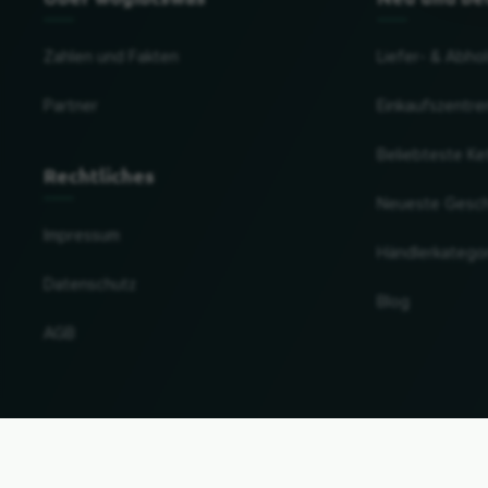
Zahlen und Fakten
Liefer- & Abho
Partner
Einkaufszentre
Beliebteste Ke
Rechtliches
Neueste Gesc
Impressum
Händlerkatego
Datenschutz
Blog
AGB
Land und Sprache ändern