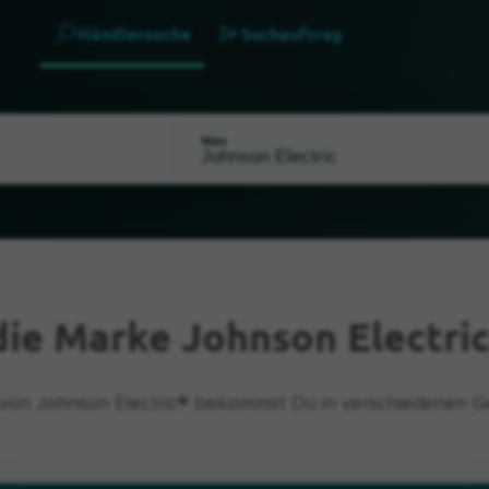
Händlersuche
Suchauftrag
Was
die Marke Johnson Electric
von Johnson Electric® bekommst Du in verschiedenen G