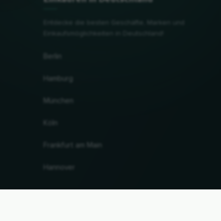
Entdecke die besten Geschäfte, Marken und
Einkaufsmöglichkeiten in Deutschland!
Berlin
Hamburg
München
Köln
Frankfurt am Main
Hannover