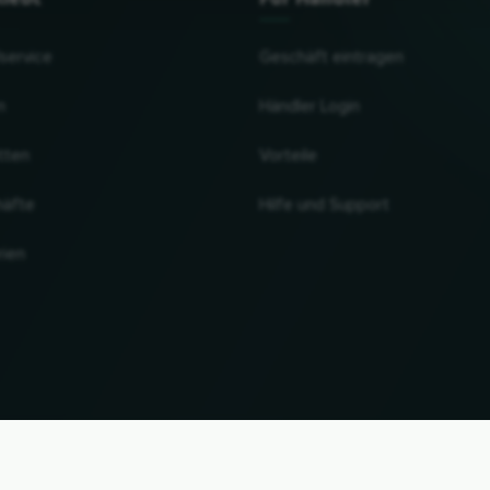
lservice
Geschäft eintragen
n
Händler Login
tten
Vorteile
häfte
Hilfe und Support
rien