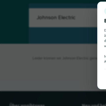
D
ä
d
w
M
Leider können wir Johnson Electric gerade ni
A
Über wogibtswas
Neu und be